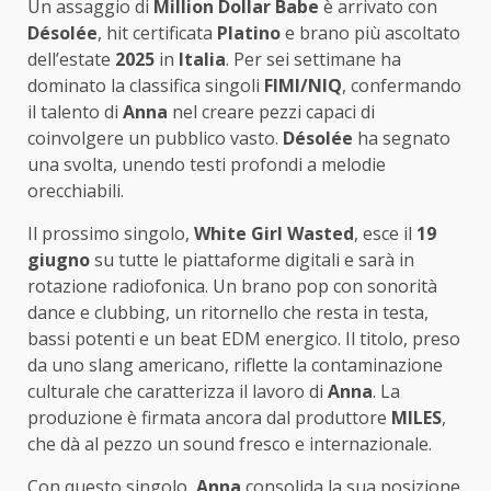
Un assaggio di
Million Dollar Babe
è arrivato con
Désolée
, hit certificata
Platino
e brano più ascoltato
dell’estate
2025
in
Italia
. Per sei settimane ha
dominato la classifica singoli
FIMI/NIQ
, confermando
il talento di
Anna
nel creare pezzi capaci di
coinvolgere un pubblico vasto.
Désolée
ha segnato
una svolta, unendo testi profondi a melodie
orecchiabili.
Il prossimo singolo,
White Girl Wasted
, esce il
19
giugno
su tutte le piattaforme digitali e sarà in
rotazione radiofonica. Un brano pop con sonorità
dance e clubbing, un ritornello che resta in testa,
bassi potenti e un beat EDM energico. Il titolo, preso
da uno slang americano, riflette la contaminazione
culturale che caratterizza il lavoro di
Anna
. La
produzione è firmata ancora dal produttore
MILES
,
che dà al pezzo un sound fresco e internazionale.
Con questo singolo,
Anna
consolida la sua posizione