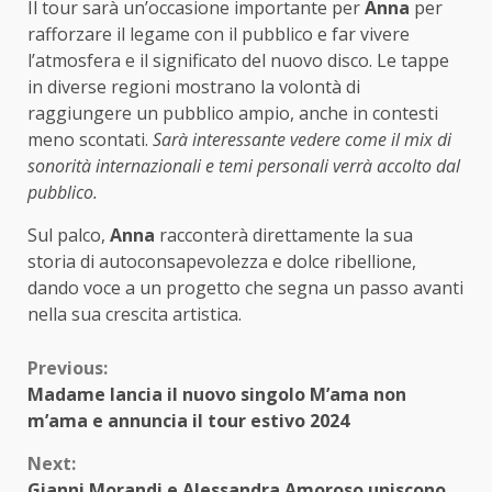
Il tour sarà un’occasione importante per
Anna
per
rafforzare il legame con il pubblico e far vivere
l’atmosfera e il significato del nuovo disco. Le tappe
in diverse regioni mostrano la volontà di
raggiungere un pubblico ampio, anche in contesti
meno scontati.
Sarà interessante vedere come il mix di
sonorità internazionali e temi personali verrà accolto dal
pubblico.
Sul palco,
Anna
racconterà direttamente la sua
storia di autoconsapevolezza e dolce ribellione,
dando voce a un progetto che segna un passo avanti
nella sua crescita artistica.
Continue
Previous:
Madame lancia il nuovo singolo M’ama non
Reading
m’ama e annuncia il tour estivo 2024
Next:
Gianni Morandi e Alessandra Amoroso uniscono