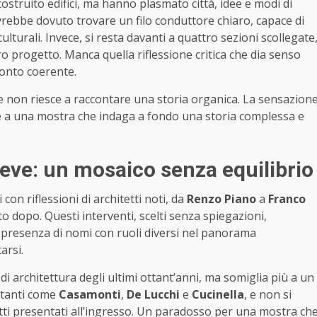
costruito edifici, ma hanno plasmato città, idee e modi di
vrebbe dovuto trovare un filo conduttore chiaro, capace di
 culturali. Invece, si resta davanti a quattro sezioni scollegate
 progetto. Manca quella riflessione critica che dia senso
conto coerente.
che non riesce a raccontare una storia organica. La sensazion
che a una mostra che indaga a fondo una storia complessa e
leve: un mosaico senza equilibrio
 con riflessioni di architetti noti, da
Renzo Piano
a
Franco
to dopo. Questi interventi, scelti senza spiegazioni,
a presenza di nomi con ruoli diversi nel panorama
arsi.
i architettura degli ultimi ottant’anni, ma somiglia più a un
rtanti come
Casamonti
,
De Lucchi
e
Cucinella
, e non si
tti presentati all’ingresso. Un paradosso per una mostra ch