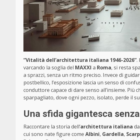
“Vitalità dell’architettura italiana 1946-2026”
.
varcando la soglia del
MAXXI
a
Roma
, si resta sp
a sprazzi, senza un ritmo preciso. Invece di guid
postbellico, l’esposizione lascia un senso di conf
conduttore capace di dare senso all’insieme. Più c
sparpagliato, dove ogni pezzo, isolato, perde il su
Una sfida gigantesca senza 
Raccontare la storia dell’
architettura italiana
da
cui sono nate figure come
Albini
,
Gardella
,
Scar