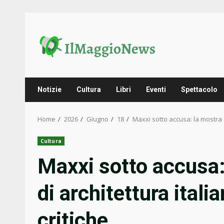
Skip
to
content
Notizie
Cultura
Libri
Eventi
Spettacolo
Home
2026
Giugno
18
Maxxi sotto accusa: la mostra s
Cultura
Maxxi sotto accusa:
di architettura itali
critiche