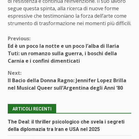
di resistenza e continua reinvenzione. Il suo lavoro
segue questa spinta, alla ricerca di nuove forme
espressive che testimoniano la forza dell’arte come
strumento di trasformazione nei momenti più difficili.
Continue
Previous:
Ed è un poco la notte e un poco l’alba di Ilaria
Reading
Tuti: un romanzo sulla guerra, i boschi della
Carnia e i confini dimenticati
Next:
Il Bacio della Donna Ragno: Jennifer Lopez Brilla
nel Musical Queer sull’Argentina degli Anni ’80
ARTICOLI RECENTI
The Deal: il thriller psicologico che svela i segreti
della diplomazia tra Iran e USA nel 2025