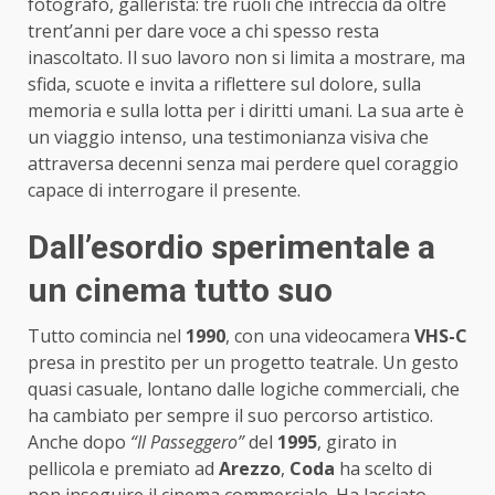
fotografo, gallerista: tre ruoli che intreccia da oltre
trent’anni per dare voce a chi spesso resta
inascoltato. Il suo lavoro non si limita a mostrare, ma
sfida, scuote e invita a riflettere sul dolore, sulla
memoria e sulla lotta per i diritti umani. La sua arte è
un viaggio intenso, una testimonianza visiva che
attraversa decenni senza mai perdere quel coraggio
capace di interrogare il presente.
Dall’esordio sperimentale a
un cinema tutto suo
Tutto comincia nel
1990
, con una videocamera
VHS-C
presa in prestito per un progetto teatrale. Un gesto
quasi casuale, lontano dalle logiche commerciali, che
ha cambiato per sempre il suo percorso artistico.
Anche dopo
“Il Passeggero”
del
1995
, girato in
pellicola e premiato ad
Arezzo
,
Coda
ha scelto di