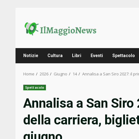
Skip
to
content
Notizie
Cultura
Libri
Eventi
Spettacolo
Home
2026
Giugno
14
Annalisa a San Siro 2027: il pri
Spettacolo
Annalisa a San Siro 
della carriera, biglie
giugno