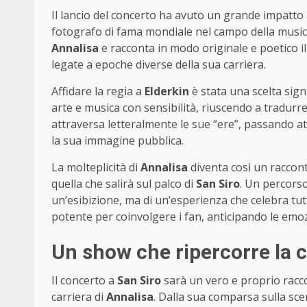
Il lancio del concerto ha avuto un grande impatto 
fotografo di fama mondiale nel campo della musica.
Annalisa
e racconta in modo originale e poetico i
legate a epoche diverse della sua carriera.
Affidare la regia a
Elderkin
è stata una scelta signi
arte e musica con sensibilità, riuscendo a tradurre
attraversa letteralmente le sue “ere”, passando 
la sua immagine pubblica.
La molteplicità di
Annalisa
diventa così un raccont
quella che salirà sul palco di
San Siro
. Un percorso
un’esibizione, ma di un’esperienza che celebra tutt
potente per coinvolgere i fan, anticipando le emoz
Un show che ripercorre la c
Il concerto a
San Siro
sarà un vero e proprio racco
carriera di
Annalisa
. Dalla sua comparsa sulla scen