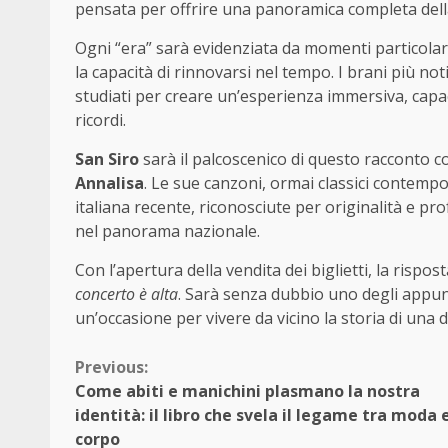
pensata per offrire una panoramica completa della
Ogni “era” sarà evidenziata da momenti particolar
la capacità di rinnovarsi nel tempo. I brani più no
studiati per creare un’esperienza immersiva, capac
ricordi.
San Siro
sarà il palcoscenico di questo racconto cor
Annalisa
. Le sue canzoni, ormai classici contem
italiana recente, riconosciute per originalità e pro
nel panorama nazionale.
Con l’apertura della vendita dei biglietti, la rispos
concerto è alta
. Sarà senza dubbio uno degli appun
un’occasione per vivere da vicino la storia di una d
Continue
Previous:
Come abiti e manichini plasmano la nostra
Reading
identità: il libro che svela il legame tra moda 
corpo