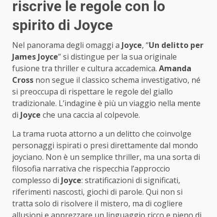
riscrive le regole con lo
spirito di Joyce
Nel panorama degli omaggi a
Joyce
, “
Un delitto per
James Joyce
” si distingue per la sua originale
fusione tra thriller e cultura accademica.
Amanda
Cross
non segue il classico schema investigativo, né
si preoccupa di rispettare le regole del giallo
tradizionale. L’indagine è più un viaggio nella mente
di
Joyce
che una caccia al colpevole.
La trama ruota attorno a un delitto che coinvolge
personaggi ispirati o presi direttamente dal mondo
joyciano. Non è un semplice thriller, ma una sorta di
filosofia narrativa che rispecchia l’approccio
complesso di
Joyce
: stratificazioni di significati,
riferimenti nascosti, giochi di parole. Qui non si
tratta solo di risolvere il mistero, ma di cogliere
allusioni e apprezzare un linguaggio ricco e pieno di