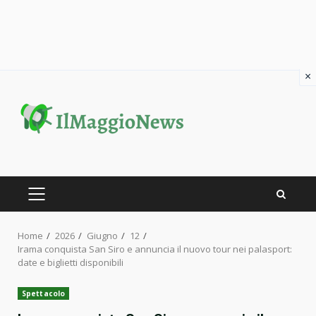
×
Skip
to
content
PRIMARY
MENU
Home
2026
Giugno
12
Irama conquista San Siro e annuncia il nuovo tour nei palasport:
date e biglietti disponibili
Spettacolo