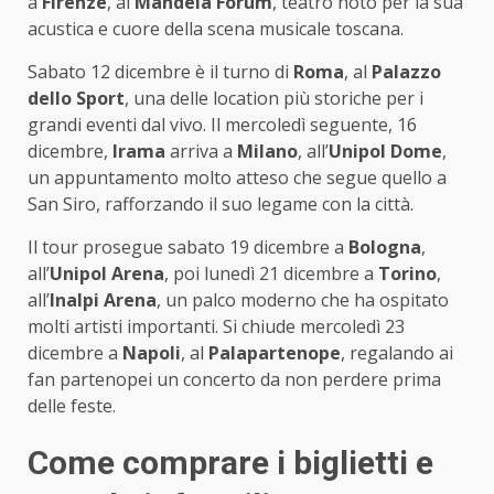
a
Firenze
, al
Mandela Forum
, teatro noto per la sua
acustica e cuore della scena musicale toscana.
Sabato 12 dicembre è il turno di
Roma
, al
Palazzo
dello Sport
, una delle location più storiche per i
grandi eventi dal vivo. Il mercoledì seguente, 16
dicembre,
Irama
arriva a
Milano
, all’
Unipol Dome
,
un appuntamento molto atteso che segue quello a
San Siro, rafforzando il suo legame con la città.
Il tour prosegue sabato 19 dicembre a
Bologna
,
all’
Unipol Arena
, poi lunedì 21 dicembre a
Torino
,
all’
Inalpi Arena
, un palco moderno che ha ospitato
molti artisti importanti. Si chiude mercoledì 23
dicembre a
Napoli
, al
Palapartenope
, regalando ai
fan partenopei un concerto da non perdere prima
delle feste.
Come comprare i biglietti e