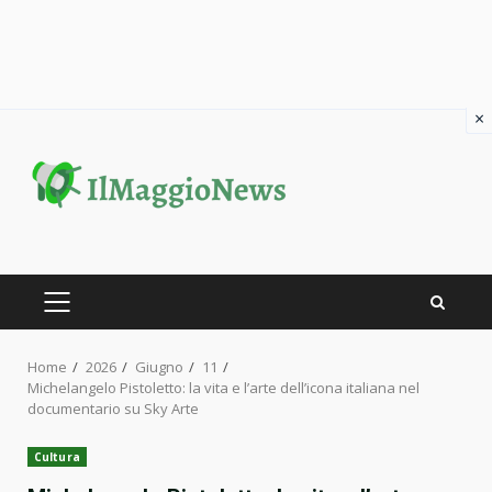
×
Skip
to
content
PRIMARY
MENU
Home
2026
Giugno
11
Michelangelo Pistoletto: la vita e l’arte dell’icona italiana nel
documentario su Sky Arte
Cultura