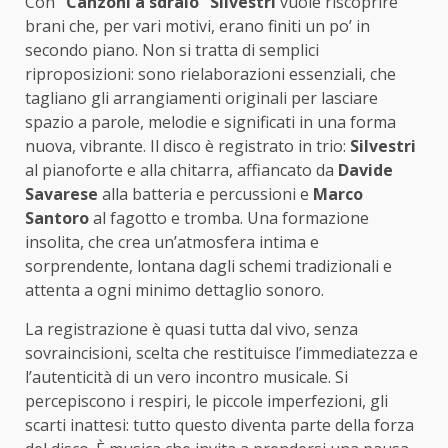
Con
“Canzoni a sdraio”
Silvestri
vuole riscoprire
brani che, per vari motivi, erano finiti un po’ in
secondo piano. Non si tratta di semplici
riproposizioni: sono rielaborazioni essenziali, che
tagliano gli arrangiamenti originali per lasciare
spazio a parole, melodie e significati in una forma
nuova, vibrante. Il disco è registrato in trio:
Silvestri
al pianoforte e alla chitarra, affiancato da
Davide
Savarese
alla batteria e percussioni e
Marco
Santoro
al fagotto e tromba. Una formazione
insolita, che crea un’atmosfera intima e
sorprendente, lontana dagli schemi tradizionali e
attenta a ogni minimo dettaglio sonoro.
La registrazione è quasi tutta dal vivo, senza
sovraincisioni, scelta che restituisce l’immediatezza e
l’autenticità di un vero incontro musicale. Si
percepiscono i respiri, le piccole imperfezioni, gli
scarti inattesi: tutto questo diventa parte della forza