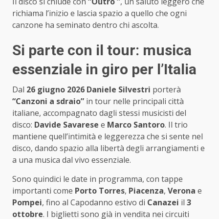
Il disco si chiude con
“Outro ”
, un saluto leggero che
richiama l’inizio e lascia spazio a quello che ogni
canzone ha seminato dentro chi ascolta.
Si parte con il tour: musica
essenziale in giro per l’Italia
Dal
26 giugno 2026
Daniele Silvestri
porterà
“Canzoni a sdraio”
in tour nelle principali città
italiane, accompagnato dagli stessi musicisti del
disco:
Davide Savarese
e
Marco Santoro
. Il trio
mantiene quell’intimità e leggerezza che si sente nel
disco, dando spazio alla libertà degli arrangiamenti e
a una musica dal vivo essenziale.
Sono quindici le date in programma, con tappe
importanti come
Porto Torres
,
Piacenza
,
Verona
e
Pompei
, fino al Capodanno estivo di
Canazei
il
3
ottobre
. I biglietti sono già in vendita nei circuiti