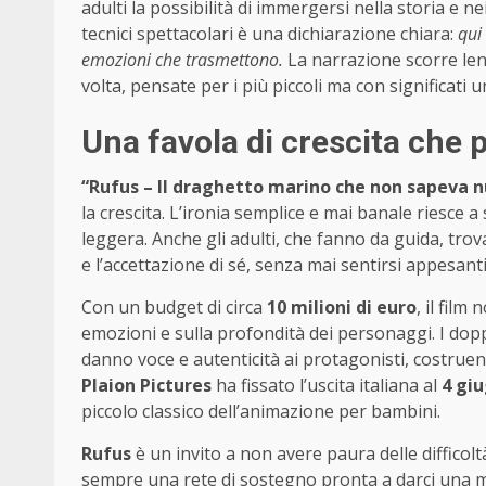
adulti la possibilità di immergersi nella storia e ne
tecnici spettacolari è una dichiarazione chiara:
qui
emozioni che trasmettono.
La narrazione scorre len
volta, pensate per i più piccoli ma con significati un
Una favola di crescita che p
“Rufus – Il draghetto marino che non sapeva 
la crescita. L’ironia semplice e mai banale riesce a
leggera. Anche gli adulti, che fanno da guida, trov
e l’accettazione di sé, senza mai sentirsi appesanti
Con un budget di circa
10 milioni di euro
, il film
emozioni e sulla profondità dei personaggi. I doppi
danno voce e autenticità ai protagonisti, costrue
Plaion Pictures
ha fissato l’uscita italiana al
4 gi
piccolo classico dell’animazione per bambini.
Rufus
è un invito a non avere paura delle difficol
sempre una rete di sostegno pronta a darci una