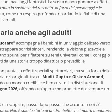
i suoi paesaggi fantastici. La scelta di non puntare a effetti
 conta la sostanza del racconto, la forza dei personaggi e le
ta, come un respiro profondo, ricordando le fiabe di una
iversali.
arla anche agli adulti
nuotare”
accompagna i bambini in un viaggio delicato verso
 strappare sorrisi sinceri, rendendo la visione piacevole e
ano spunti per riflettere su temi universali come il coraggio
ti da una storia troppo didattica o prevedibile.
 non punta su effetti speciali spettacolari, ma sulla forza delle
atori originali, tra cui
Mudit Gupta
e
Gisken Armand
,
ndo un mondo credibile e ben curato. La distribuzione di
ugno 2026
, offrendo un’opera che promette di diventare un
tà e a scoprire, passo dopo passo, che accanto a noi c’è
 mano.
Non è solo la storia di un draghetto che impara a nuotare,