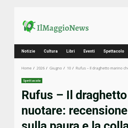
Skip
to
content
Notizie
Cultura
Libri
Eventi
Spettacolo
Home
2026
Giugno
10
Rufus – Il draghetto marino c
Spettacolo
Rufus – Il draghett
nuotare: recensione
sulla paura e la col