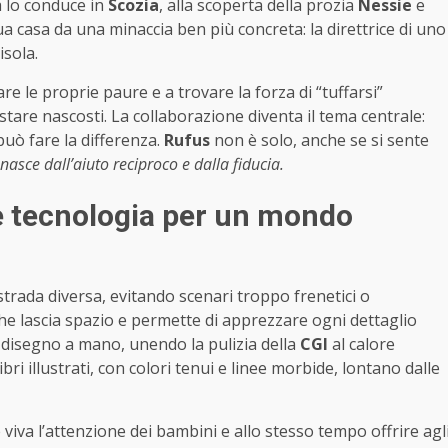
a lo conduce in
Scozia
, alla scoperta della prozia
Nessie
e
sua casa da una minaccia ben più concreta: la direttrice di uno
isola.
are le proprie paure e a trovare la forza di “tuffarsi”
are nascosti. La collaborazione diventa il tema centrale:
può fare la differenza.
Rufus
non è solo, anche se si sente
asce dall’aiuto reciproco e dalla fiducia.
e tecnologia per un mondo
strada diversa, evitando scenari troppo frenetici o
à che lascia spazio e permette di apprezzare ogni dettaglio
e disegno a mano, unendo la pulizia della
CGI
al calore
 libri illustrati, con colori tenui e linee morbide, lontano dalle
 viva l’attenzione dei bambini e allo stesso tempo offrire agl