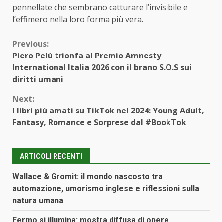
pennellate che sembrano catturare l’invisibile e
l’effimero nella loro forma più vera.
Continue
Previous:
Piero Pelù trionfa al Premio Amnesty
Reading
International Italia 2026 con il brano S.O.S sui
diritti umani
Next:
I libri più amati su TikTok nel 2024: Young Adult,
Fantasy, Romance e Sorprese dal #BookTok
ARTICOLI RECENTI
Wallace & Gromit: il mondo nascosto tra
automazione, umorismo inglese e riflessioni sulla
natura umana
Fermo si illumina: mostra diffusa di opere