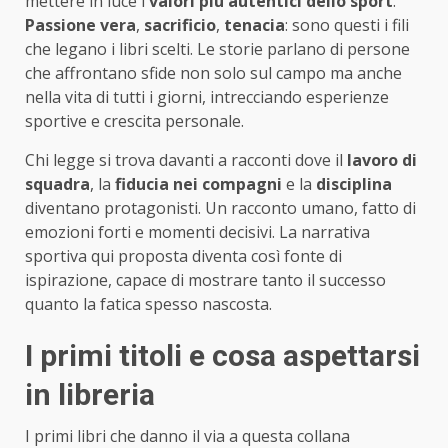
mettere in luce i
valori più autentici dello sport
.
Passione vera
,
sacrificio
,
tenacia
: sono questi i fili
che legano i libri scelti. Le storie parlano di persone
che affrontano sfide non solo sul campo ma anche
nella vita di tutti i giorni, intrecciando esperienze
sportive e crescita personale.
Chi legge si trova davanti a racconti dove il
lavoro di
squadra
, la
fiducia nei compagni
e la
disciplina
diventano protagonisti. Un racconto umano, fatto di
emozioni forti e momenti decisivi. La narrativa
sportiva qui proposta diventa così fonte di
ispirazione, capace di mostrare tanto il successo
quanto la fatica spesso nascosta.
I primi titoli e cosa aspettarsi
in libreria
I primi libri che danno il via a questa collana