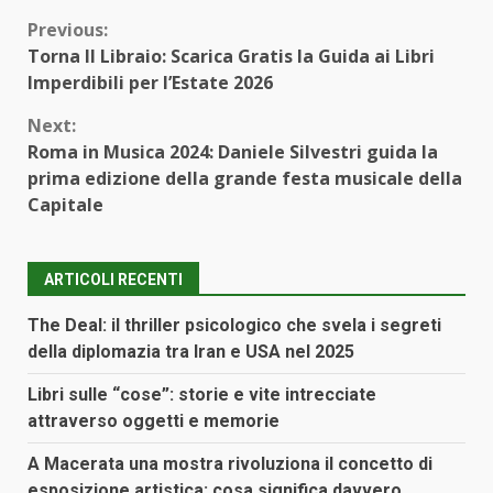
Continue
Previous:
Torna Il Libraio: Scarica Gratis la Guida ai Libri
Reading
Imperdibili per l’Estate 2026
Next:
Roma in Musica 2024: Daniele Silvestri guida la
prima edizione della grande festa musicale della
Capitale
ARTICOLI RECENTI
The Deal: il thriller psicologico che svela i segreti
della diplomazia tra Iran e USA nel 2025
Libri sulle “cose”: storie e vite intrecciate
attraverso oggetti e memorie
A Macerata una mostra rivoluziona il concetto di
esposizione artistica: cosa significa davvero