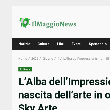
Skip
to
content
Notizie
Cultura
Libri
Eventi
Spettacolo
Home
2026
Giugno
4
L’Alba dell’Impressionismo: il fi
Cultura
L’Alba dell’Impressi
nascita dell’arte in
Sky Arte