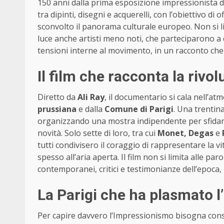
150 anni dalla prima esposizione impressionista 
tra dipinti, disegni e acquerelli, con l’obiettivo d
sconvolto il panorama culturale europeo. Non si 
luce anche artisti meno noti, che parteciparono a q
tensioni interne al movimento, in un racconto che 
Il film che racconta la rivo
Diretto da
Ali Ray
, il documentario si cala nell’at
prussiana
e dalla
Comune di Parigi
. Una trentina
organizzando una mostra indipendente per sfidare 
novità. Solo sette di loro, tra cui
Monet, Degas
e
tutti condivisero il coraggio di rappresentare la v
spesso all’aria aperta. Il film non si limita alle par
contemporanei, critici e testimonianze dell’epoca,
La Parigi che ha plasmato 
Per capire davvero l’Impressionismo bisogna consid