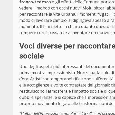
franco-tedesca
e gli effetti della Comune porta
vedere il mondo con occhi nuovi. Molti pittori abba
per raccontare la vita urbana, i momenti fugaci, i 
modo di lavorare cambiò: si dipingeva spesso all’a
momento. Il film mette in chiaro quanto questo clim
rompere con il passato e a inventare un nuovo lin
Voci diverse per raccontare
sociale
Uno degli aspetti più interessanti del documentari
prima mostra impressionista. Non si parla solo di 
c’era. Artisti contemporanei riflettono sull’eredit
e le accoglienze a volte contrastate dei giornali; c
restituiscono l’atmosfera e l’impatto sociale di que
dubbi e speranze, e si capisce che l’Impressionism
proprio movimento legato alle trasformazioni dell
“L’alba dell’Impressionismo. Parigi 1874” è un’occasio