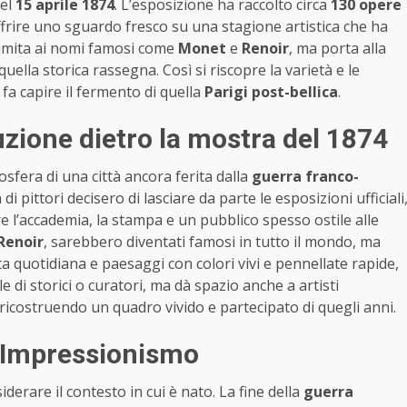
del
15 aprile 1874
. L’esposizione ha raccolto circa
130 opere
i offrire uno sguardo fresco su una stagione artistica che ha
limita ai nomi famosi come
Monet
e
Renoir
, ma porta alla
uella storica rassegna. Così si riscopre la varietà e le
fa capire il fermento di quella
Parigi post-bellica
.
luzione dietro la mostra del 1874
mosfera di una città ancora ferita dalla
guerra franco-
 di pittori decisero di lasciare da parte le esposizioni ufficiali
l’accademia, la stampa e un pubblico spesso ostile alle
Renoir
, sarebbero diventati famosi in tutto il mondo, ma
ita quotidiana e paesaggi con colori vivi e pennellate rapide,
ole di storici o curatori, ma dà spazio anche a artisti
 ricostruendo un quadro vivido e partecipato di quegli anni.
l’Impressionismo
erare il contesto in cui è nato. La fine della
guerra