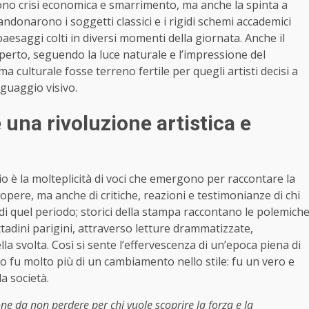
rono crisi economica e smarrimento, ma anche la spinta a
ndonarono i soggetti classici e i rigidi schemi accademici
paesaggi colti in diversi momenti della giornata. Anche il
perto, seguendo la luce naturale e l’impressione del
a culturale fosse terreno fertile per quegli artisti decisi a
guaggio visivo.
 una rivoluzione artistica e
o è la molteplicità di voci che emergono per raccontare la
opere, ma anche di critiche, reazioni e testimonianze di chi
à di quel periodo; storici della stampa raccontano le polemich
ittadini parigini, attraverso letture drammatizzate,
lla svolta. Così si sente l’effervescenza di un’epoca piena di
o fu molto più di un cambiamento nello stile: fu un vero e
a società.
ne da non perdere per chi vuole scoprire la forza e la