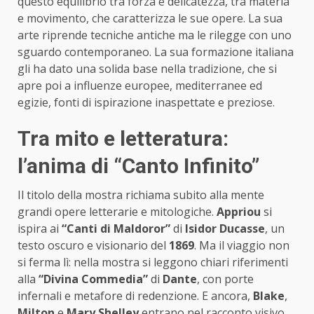
questo equilibrio tra forza e delicatezza, tra materia
e movimento, che caratterizza le sue opere. La sua
arte riprende tecniche antiche ma le rilegge con uno
sguardo contemporaneo. La sua formazione italiana
gli ha dato una solida base nella tradizione, che si
apre poi a influenze europee, mediterranee ed
egizie, fonti di ispirazione inaspettate e preziose.
Tra mito e letteratura:
l’anima di “Canto Infinito”
Il titolo della mostra richiama subito alla mente
grandi opere letterarie e mitologiche.
Appriou
si
ispira ai
“Canti di Maldoror”
di
Isidor Ducasse
, un
testo oscuro e visionario del
1869
. Ma il viaggio non
si ferma lì: nella mostra si leggono chiari riferimenti
alla
“Divina Commedia”
di
Dante
, con porte
infernali e metafore di redenzione. E ancora,
Blake
,
Milton
e
Mary Shelley
entrano nel racconto visivo