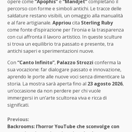
opere come
“Apophis”
e
“Mandjet”
completano il
percorso con forme e simboli antichi. Le tracce delle
saldature restano visibili, un omaggio alla manualità
e al fare artigianale.
Appriou
cita
Sterling Ruby
come fonte d’ispirazione per l’ironia e la trasparenza
con cui affronta il lavoro artistico. In queste sculture
si trova un equilibrio tra passato e presente, tra
antichi saperi e sperimentazioni nuove.
Con
“Canto Infinito”
,
Palazzo Strozzi
conferma la
sua vocazione: far dialogare passato e innovazione,
aprendo le porte alle nuove voci senza dimenticare la
storia. La mostra sarà aperta fino al
23 agosto 2026
,
un’occasione da non perdere per chi vuole
immergersi in un’arte scultorea viva e ricca di
significati.
Continue
Previous:
Backrooms: l’horror YouTube che sconvolge con