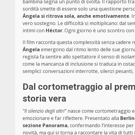
bambina segna un punto di svolta. Il rapporto tr
sordità smette di essere solo una questione pers
Ángela si ritrova sola, anche emotivamente
. 
vero sostegno. Le difficoltà si moltiplicano: dal s
intimi con
Héctor
. Ogni giorno è uno scontro con
Il film racconta questa complessità senza cadere n
Ángela
emergono dal ritmo lento delle sue giornat
regista fa sentire allo spettatore il senso di iso
come la mancanza di inclusione si traduca in ostaco
semplici: conversazioni interrotte, silenzi pesant
Dal cortometraggio al premio
storia vera
“Il silenzio degli altri”
nasce come cortometraggio e 
emozionare e far riflettere. Presentato alla
Berlin
sezione Panorama
, confermando l’interesse per 
novità, ma qui si torna a raccontare la vita di tutti