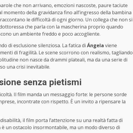
parole che non arrivano, emozioni nascoste, paure taciute
dal momento della gravidanza fino all’ingresso della bambina
accontano le difficoltà di ogni giorno. Un collega che non si
 dottoressa che parla con la mascherina proprio quando
scono un ambiente freddo e poco accogliente.
do di esclusione silenziosa. La fatica di
Ángela
viene
enti di fragilità. Le scene scorrono con realismo, tagliando
olitudine non nasce da drammi plateali, ma da una serie di
 una crisi inevitabile.
sione senza pietismi
ficoltà. Il film manda un messaggio forte: le persone sorde
ese, incontrate con rispetto. È un invito a ripensare la
isabilità, il film porta l’attenzione su una realtà fatta di
on è un ostacolo insormontabile, ma un modo diverso di