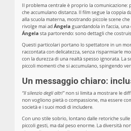
Il problema centrale è proprio la comunicazione: 
che accumulano distanza. Il film segue la coppia 
alla scuola materna, mostrando piccole scene che r
rivolge mai ad
Ángela
guardandola in faccia, una
Ángela
sta partorendo: sono dettagli che costrui
Questi particolari portano lo spettatore in un mon
raccontata con delicatezza, senza risparmiarle mom
con la durezza di una realtà spesso ignorata. La s
piccoli momenti che si accumulano, spingendo verso
Un messaggio chiaro: inclu
“Il silenzio degli altri”
non si limita a mostrare le dif
non vogliono pietà o compassione, ma essere compr
società e i suoi modi di includere.
Con uno stile sobrio, lontano dalle retoriche sulle d
piccoli gesti, ma dal peso enorme. La diversità n