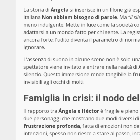
La storia di
Ángela
si inserisce in un filone già e
italiana
Non abbiam bisogno di parole
. Ma
“Il si
meno indulgente. Mette in luce come la società con
adattarsi a un mondo fatto per chi sente. La regist
ancora forte: l’udito diventa il parametro di norm
ignorare.
L’assenza di suono in alcune scene non è solo una 
spettatore viene invitato a entrare nella realtà di
silenzio. Questa immersione rende tangibile la frust
invisibili agli occhi di molti.
Famiglia in crisi: il nodo 
Il rapporto tra
Ángela e Héctor
è fragile e pieno 
due personaggi che mostrano due modi diversi di 
frustrazione profonda
, fatta di emozioni non det
intenzioni, spesso non riesce a stare al passo, in