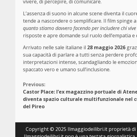
vivere, di percepire, di comunicare.
L’assenza di suono in alcune scene diventa il cuor
tende a nascondere o semplificare. Il film spinge a 
quanto stiamo davvero facendo per includere chi vive
risposte e apre domande sul ruolo dell’empatia e d
Arrivato nelle sale italiane il
28 maggio 2026
graz
sua capacità di parlare a tutti senza perdere prof
interpretazioni intense, scandagliando le emozion
spaccato vero e umano sull’inclusione.
Continue
Previous:
Castor Place: l’ex magazzino portuale di Aten
Reading
diventa spazio culturale multifunzionale nel 
del Pireo
Copyright © 2025 Ilmaggiodeilibri.it proprietà di E
Ilmaggiodeilibri.it non è una testata giornalistic