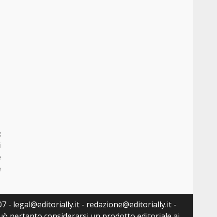
:
i
e
e
 - legal@editorially.it - redazione@editorially.it -
può pertanto considerarsi un prodotto editoriale ai