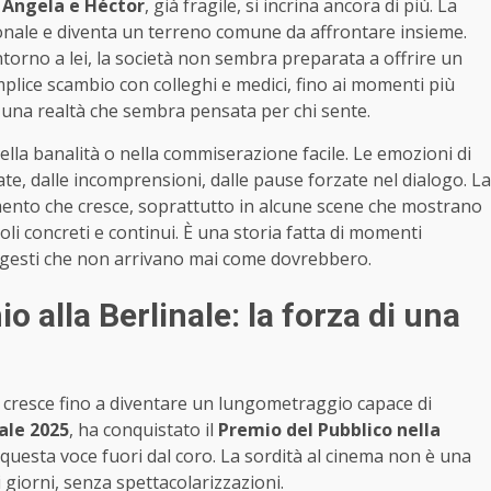
a
Ángela e Héctor
, già fragile, si incrina ancora di più. La
onale e diventa un terreno comune da affrontare insieme.
Intorno a lei, la società non sembra preparata a offrire un
emplice scambio con colleghi e medici, fino ai momenti più
 una realtà che sembra pensata per chi sente.
ella banalità o nella commiserazione facile. Le emozioni di
e, dalle incomprensioni, dalle pause forzate nel dialogo. La
lamento che cresce, soprattutto in alcune scene che mostrano
li concreti e continui. È una storia fatta di momenti
i, gesti che non arrivano mai come dovrebbero.
 alla Berlinale: la forza di una
cresce fino a diventare un lungometraggio capace di
ale 2025
, ha conquistato il
Premio del Pubblico nella
questa voce fuori dal coro. La sordità al cinema non è una
 i giorni, senza spettacolarizzazioni.