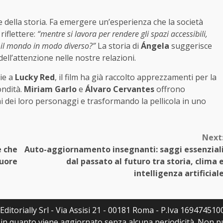
e della storia. Fa emergere un’esperienza che la società
riflettere:
“mentre si lavora per rendere gli spazi accessibili,
 il mondo in modo diverso?”
La storia di
Ángela
suggerisce
ell’attenzione nelle nostre relazioni.
ie a
Lucky Red
, il film ha già raccolto apprezzamenti per la
ondità.
Miriam Garlo
e
Álvaro Cervantes
offrono
i dei loro personaggi e trasformando la pellicola in uno
Next
e che
Auto-aggiornamento insegnanti: saggi essenzial
cuore
dal passato al futuro tra storia, clima 
intelligenza artificial
ditorially Srl - Via Assisi 21 - 00181 Roma - P.Iva 16947451007
a, in quanto viene aggiornato senza alcuna periodicità. Non 