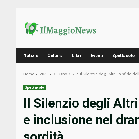
Skip
to
content
Notizie
Cultura
Libri
Eventi
Spettacolo
Home
2026
Giugno
2
Il Silenzio degli Altri: la sfida
Spettacolo
Il Silenzio degli Altr
e inclusione nel dr
sordità