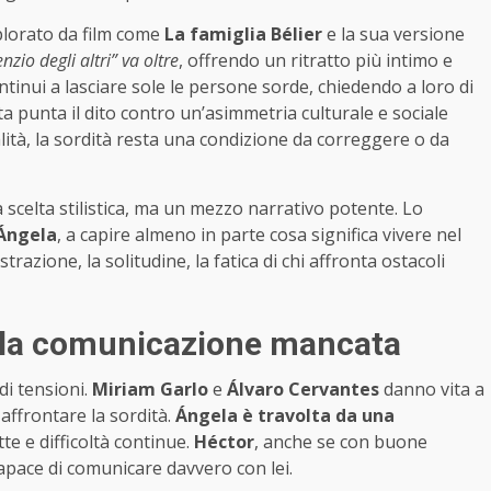
splorato da film come
La famiglia Bélier
e la sua versione
lenzio degli altri” va oltre
, offrendo un ritratto più intimo e
tinui a lasciare sole le persone sorde, chiedendo a loro di
a punta il dito contro un’asimmetria culturale e sociale
alità, la sordità resta una condizione da correggere o da
scelta stilistica, ma un mezzo narrativo potente. Lo
Ángela
, a capire almeno in parte cosa significa vivere nel
razione, la solitudine, la fatica di chi affronta ostacoli
della comunicazione mancata
di tensioni.
Miriam Garlo
e
Álvaro Cervantes
danno vita a
affrontare la sordità.
Ángela è travolta da una
te e difficoltà continue.
Héctor
, anche se con buone
capace di comunicare davvero con lei.