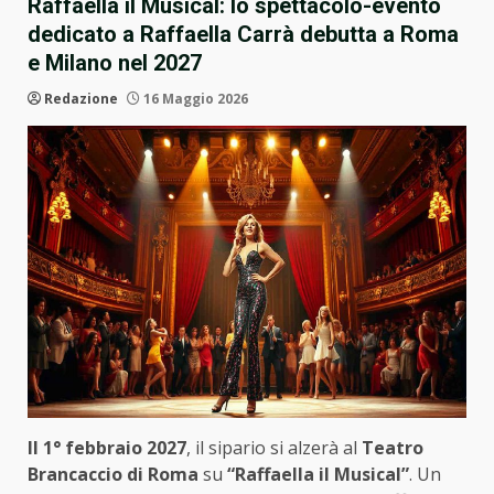
Raffaella il Musical: lo spettacolo-evento
dedicato a Raffaella Carrà debutta a Roma
e Milano nel 2027
Redazione
16 Maggio 2026
Il 1° febbraio 2027
, il sipario si alzerà al
Teatro
Brancaccio di Roma
su
“Raffaella il Musical”
. Un