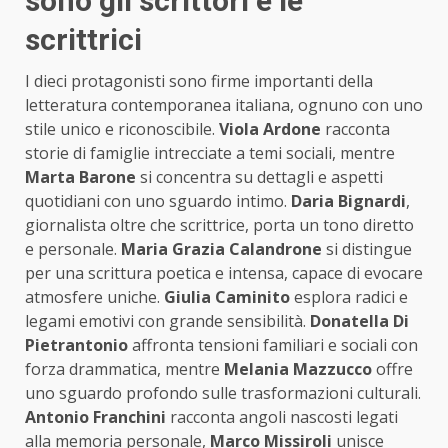
sono gli scrittori e le
scrittrici
I dieci protagonisti sono firme importanti della
letteratura contemporanea italiana, ognuno con uno
stile unico e riconoscibile.
Viola Ardone
racconta
storie di famiglie intrecciate a temi sociali, mentre
Marta Barone
si concentra su dettagli e aspetti
quotidiani con uno sguardo intimo.
Daria Bignardi
,
giornalista oltre che scrittrice, porta un tono diretto
e personale.
Maria Grazia Calandrone
si distingue
per una scrittura poetica e intensa, capace di evocare
atmosfere uniche.
Giulia Caminito
esplora radici e
legami emotivi con grande sensibilità.
Donatella Di
Pietrantonio
affronta tensioni familiari e sociali con
forza drammatica, mentre
Melania Mazzucco
offre
uno sguardo profondo sulle trasformazioni culturali.
Antonio Franchini
racconta angoli nascosti legati
alla memoria personale,
Marco Missiroli
unisce