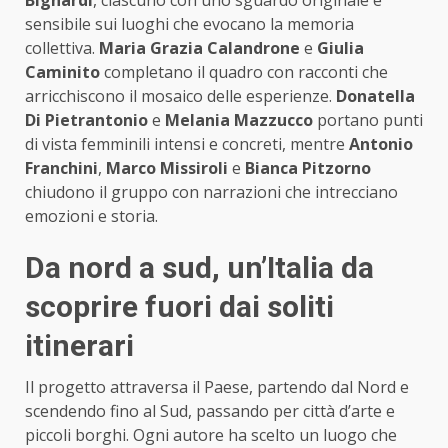
Bignardi
, ciascuno con uno sguardo originale e
sensibile sui luoghi che evocano la memoria
collettiva.
Maria Grazia Calandrone
e
Giulia
Caminito
completano il quadro con racconti che
arricchiscono il mosaico delle esperienze.
Donatella
Di Pietrantonio
e
Melania Mazzucco
portano punti
di vista femminili intensi e concreti, mentre
Antonio
Franchini
,
Marco Missiroli
e
Bianca Pitzorno
chiudono il gruppo con narrazioni che intrecciano
emozioni e storia.
Da nord a sud, un’Italia da
scoprire fuori dai soliti
itinerari
Il progetto attraversa il Paese, partendo dal Nord e
scendendo fino al Sud, passando per città d’arte e
piccoli borghi. Ogni autore ha scelto un luogo che