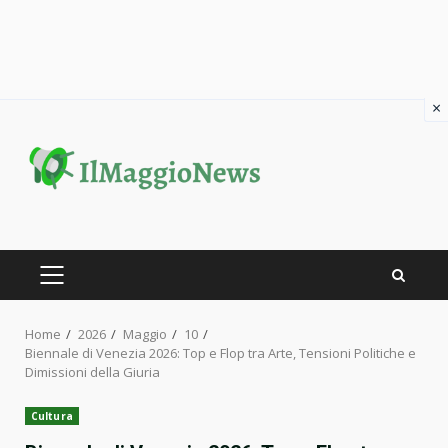
×
Skip
to
content
PRIMARY
MENU
Home
2026
Maggio
10
Biennale di Venezia 2026: Top e Flop tra Arte, Tensioni Politiche e
Dimissioni della Giuria
Cultura