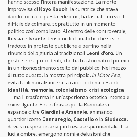
hanno scosso l’intera manifestazione. La morte
improvvisa di
Koyo Kouoh
, la curatrice che stava
dando forma a questa edizione, ha lasciato un vuoto
difficile da colmare, soprattutto in un momento
politico così complicato. Al centro delle controversie,
Russia
e
Israele
: tensioni diplomatiche che si sono
tradotte in proteste pubbliche e perfino nella
rinuncia della giuria ai tradizionali
Leoni d’oro
. Un
gesto senza precedenti, che ha trasformato il premio
in un riconoscimento scelto dal pubblico. Nel mezzo
di tutto questo, la mostra principale,
In Minor Keys
,
evita facili moralismi e si fa carico di temi pesanti —
identità
,
memoria
,
colonialismo
,
crisi ecologica
— ma li trasforma in un’esperienza estetica intensa e
coinvolgente. E non finisce qui: la Biennale si
espande oltre
Giardini
e
Arsenale
, animando
quartieri come
Cannaregio
,
Castello
e la
Giudecca
,
dove si respira un’aria più fresca e sperimentale. Tra
luci e ombre, emergono nomi e delusioni che