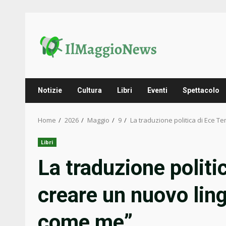
Skip
to
content
Notizie
Cultura
Libri
Eventi
Spettacolo
Home
2026
Maggio
9
La traduzione politica di Ece T
Libri
La traduzione politi
creare un nuovo ling
come me”