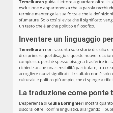
Temelkuran
guida il lettore a guardare oltre il si
esclusione e appartenenza che la parola racchiude.
termine mantenga la sua forza e che le definizion
sfumature. Solo così si evita che il significato v
un testo che è anche politico e filosofico.
Inventare un linguaggio per l
Temelkuran
non racconta solo storie di esilio e
di esprimere quel disagio e queste nuove relazioni
complessa, perché spesso bisogna trasferire in ita
richiede anche una sensibilità particolare, tra cr
accogliere nuovi significati. Il risultato non è so
culturale e politico più ampio, che ci spinge a rifl
La traduzione come ponte t
L’esperienza di
Giulia Boringhieri
mostra quanto l
discorsi oltre i confini linguistici, allargando il pu