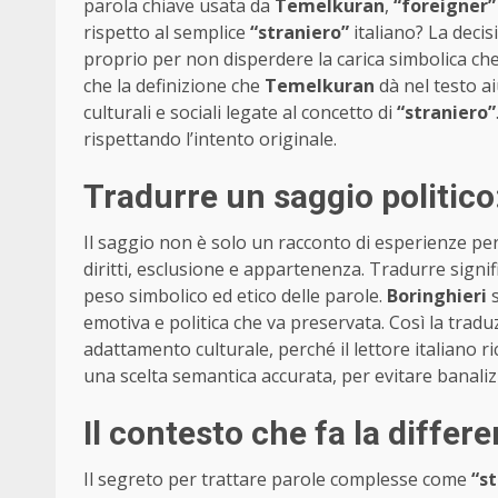
parola chiave usata da
Temelkuran
,
“foreigner”
rispetto al semplice
“straniero”
italiano? La decis
proprio per non disperdere la carica simbolica che 
che la definizione che
Temelkuran
dà nel testo aiu
culturali e sociali legate al concetto di
“straniero”
rispettando l’intento originale.
Tradurre un saggio politico
Il saggio non è solo un racconto di esperienze per
diritti, esclusione e appartenenza. Tradurre signifi
peso simbolico ed etico delle parole.
Boringhieri
s
emotiva e politica che va preservata. Così la traduz
adattamento culturale, perché il lettore italiano 
una scelta semantica accurata, per evitare banali
Il contesto che fa la differ
Il segreto per trattare parole complesse come
“s