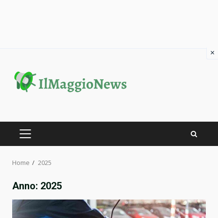
×
Skip
to
content
PRIMARY
MENU
Home
2025
Anno:
2025