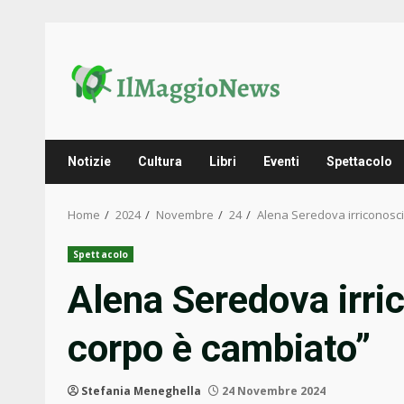
Skip
to
content
Notizie
Cultura
Libri
Eventi
Spettacolo
Home
2024
Novembre
24
Alena Seredova irriconoscib
Spettacolo
Alena Seredova irric
corpo è cambiato”
Stefania Meneghella
24 Novembre 2024