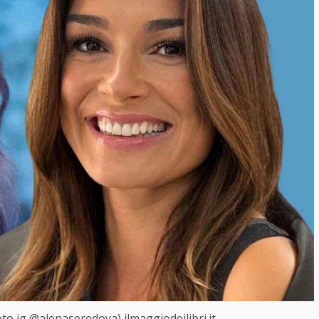
to ig @alenaseredova) ilmaggiodeilibri.it