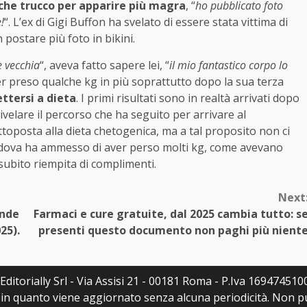
che trucco per apparire più magra
, “
ho pubblicato foto
!
“. L’ex di Gigi Buffon ha svelato di essere stata vittima di
postare più foto in bikini.
e vecchia
“, aveva fatto sapere lei, “
il mio fantastico corpo lo
er preso qualche kg in più soprattutto dopo la sua terza
ettersi a dieta
. I primi risultati sono in realtà arrivati dopo
velare il percorso che ha seguito per arrivare al
toposta alla dieta chetogenica, ma a tal proposito non ci
edova ha ammesso di aver perso molti kg, come avevano
 subito riempita di complimenti.
Next
ande
Farmaci e cure gratuite, dal 2025 cambia tutto: s
25).
presenti questo documento non paghi più nient
ditorially Srl - Via Assisi 21 - 00181 Roma - P.Iva 16947451007
a, in quanto viene aggiornato senza alcuna periodicità. Non 