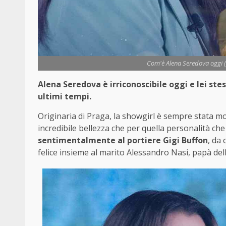
Com'è Alena Seredova oggi (f
Alena Seredova è irriconoscibile oggi e lei st
ultimi tempi.
Originaria di Praga, la showgirl è sempre stata mo
incredibile bellezza che per quella personalità ch
sentimentalmente al portiere Gigi Buffon
, da 
felice insieme al marito Alessandro Nasi, papà del