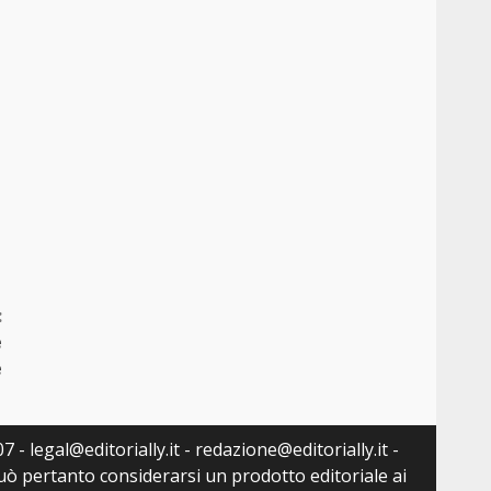
:
e
e
 - legal@editorially.it - redazione@editorially.it -
può pertanto considerarsi un prodotto editoriale ai