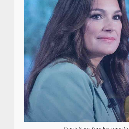
Com’è Alena Seredova oggi (fo