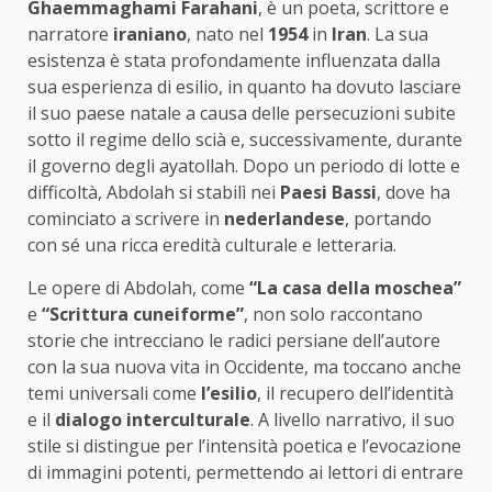
Ghaemmaghami Farahani
, è un poeta, scrittore e
narratore
iraniano
, nato nel
1954
in
Iran
. La sua
esistenza è stata profondamente influenzata dalla
sua esperienza di esilio, in quanto ha dovuto lasciare
il suo paese natale a causa delle persecuzioni subite
sotto il regime dello scià e, successivamente, durante
il governo degli ayatollah. Dopo un periodo di lotte e
difficoltà, Abdolah si stabilì nei
Paesi Bassi
, dove ha
cominciato a scrivere in
nederlandese
, portando
con sé una ricca eredità culturale e letteraria.
Le opere di Abdolah, come
“La casa della moschea”
e
“Scrittura cuneiforme”
, non solo raccontano
storie che intrecciano le radici persiane dell’autore
con la sua nuova vita in Occidente, ma toccano anche
temi universali come
l’esilio
, il recupero dell’identità
e il
dialogo interculturale
. A livello narrativo, il suo
stile si distingue per l’intensità poetica e l’evocazione
di immagini potenti, permettendo ai lettori di entrare