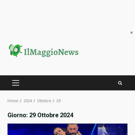
×
Skip
to
content
PRIMARY
MENU
Home
2024
Ottobre
29
Giorno:
29 Ottobre 2024