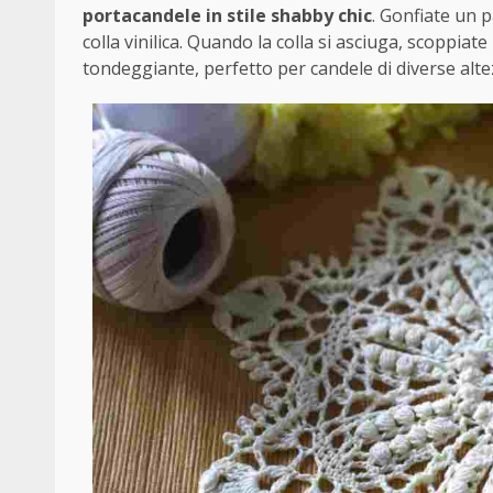
portacandele in stile shabby chic
. Gonfiate un 
colla vinilica. Quando la colla si asciuga, scoppiat
tondeggiante, perfetto per candele di diverse alte