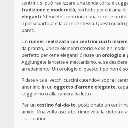
centrini, si può realizzare una tenda corta e sugg
tradizione e modernità
, perfetto per chi ama lo 
eleganti
. Stendete i centrini in una cornice protet
il passepartout e la cornice stessa. Questi quadri 
pareti.
Un
runner realizzato con centrini cuciti insie
da pranzo, unisce elementi storici e design mode
perfetto per cene eleganti. Create un
orologio a
Aggiungete lancette e meccanismo, e, se desiderate
arredamento. Un orologio di questo tipo non è so
Ridate vita ai vecchi cuscini cucendovi sopra i ce
anonimo in un
oggetto d’arredo elegante
, capa
soggiorno o alla camera da letto.
Per un
cestino fai-da-te
, posizionate un centrino
amido. Una volta asciutto, rimuovete la ciotola e 
cioccolatini.