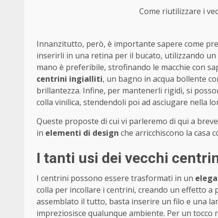
Come riutilizzare i vec
Innanzitutto, però, è importante sapere come prende
inserirli in una retina per il bucato, utilizzando u
mano è preferibile, strofinando le macchie con sa
centrini ingialliti
, un bagno in acqua bollente co
brillantezza. Infine, per mantenerli rigidi, si po
colla vinilica, stendendoli poi ad asciugare nella l
Queste proposte di cui vi parleremo di qui a breve 
in
elementi di design
che arricchiscono la casa co
I tanti usi dei vecchi centrin
I centrini possono essere trasformati in un
elega
colla per incollare i centrini, creando un effetto a
assemblato il tutto, basta inserire un filo e una 
impreziosisce qualunque ambiente. Per un tocco ro