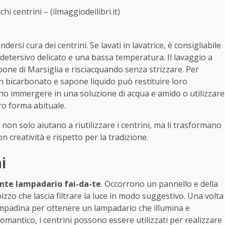
chi centrini – (ilmaggiodeilibri.it)
rsi cura dei centrini. Se lavati in lavatrice, è consigliabile
n detersivo delicato e una bassa temperatura. Il lavaggio a
pone di Marsiglia e risciacquando senza strizzare. Per
n bicarbonato e sapone liquido può restituire loro
ssono immergere in una soluzione di acqua e amido o utilizzare
oro forma abituale.
non solo aiutano a riutilizzare i centrini, ma li trasformano
n creatività e rispetto per la tradizione.
i
nte lampadario fai-da-te
. Occorrono un pannello e della
 pizzo che lascia filtrare la luce in modo suggestivo. Una volta
lampadina per ottenere un lampadario che illumina e
mantico, i centrini possono essere utilizzati per realizzare