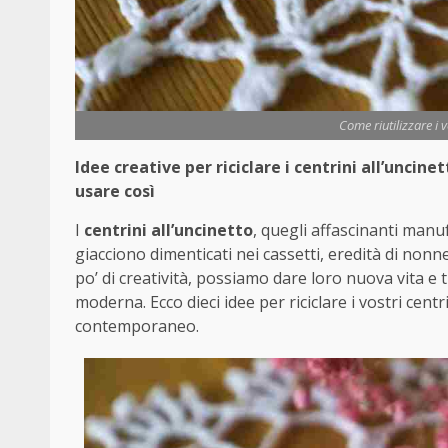
Come riutilizzare i v
Idee creative per riciclare i centrini all’unci
usare così
I
centrini all’uncinetto
, quegli affascinanti manuf
giacciono dimenticati nei cassetti, eredità di nonn
po’ di creatività, possiamo dare loro nuova vita e 
moderna. Ecco dieci idee per riciclare i vostri cent
contemporaneo.