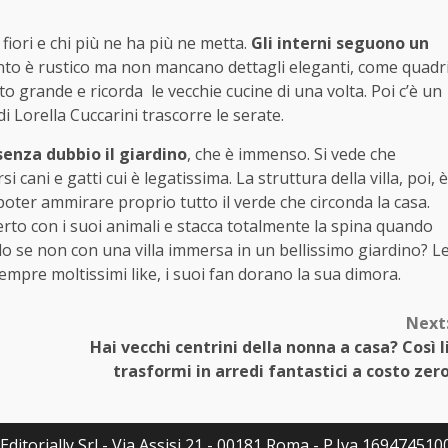
fiori e chi più ne ha più ne metta.
Gli interni seguono un
ento è rustico ma non mancano dettagli eleganti, come quadr
to grande e ricorda le vecchie cucine di una volta. Poi c’è un
 Lorella Cuccarini trascorre le serate.
 senza dubbio il giardino
, che è immenso. Si vede che
i cani e gatti cui è legatissima. La struttura della villa, poi, è
poter ammirare proprio tutto il verde che circonda la casa.
perto con i suoi animali e stacca totalmente la spina quando
lo se non con una villa immersa in un bellissimo giardino? L
empre moltissimi like, i suoi fan dorano la sua dimora.
Next
Hai vecchi centrini della nonna a casa? Così l
trasformi in arredi fantastici a costo zer
ditorially Srl - Via Assisi 21 - 00181 Roma - P.Iva 16947451007