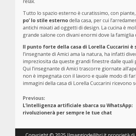
relax.
Tutto lo spazio esterno è curatissimo, con piante, 
po’ lo stile esterno
della casa, per cui l’arredam
antichi mixati ad oggetti di design. La cucina è mol
grande salone con divani enormi dove la famiglia di
Il punto forte della casa di Lorella Cuccarini è
l’insegnante di Amici ama la natura, ha infatti divers
impreziosita da queste grandi finestre dalle quali 
Qui l’insegnante di Amici trascorre giornate all’a
non è impegnata con il lavoro e quale modo di far
immagini della casa di Lorella Cuccarini ricevono s
Continue
Previous:
L’intelligenza artificiale sbarca su WhatsApp:
Reading
rivoluzionerà per sempre le tue chat
Copyright © 2025 Ilmaggiodeilibri.it proprietà di E