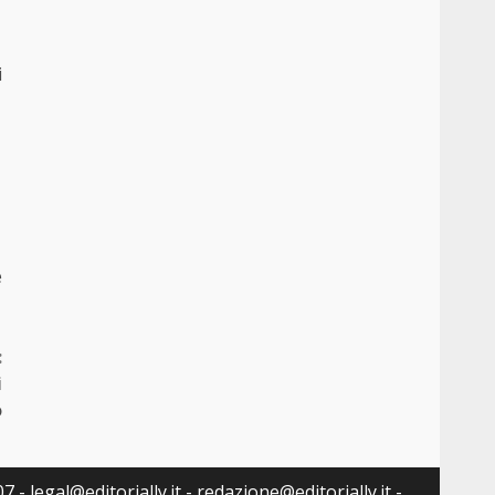
i
e
:
i
o
 - legal@editorially.it - redazione@editorially.it -