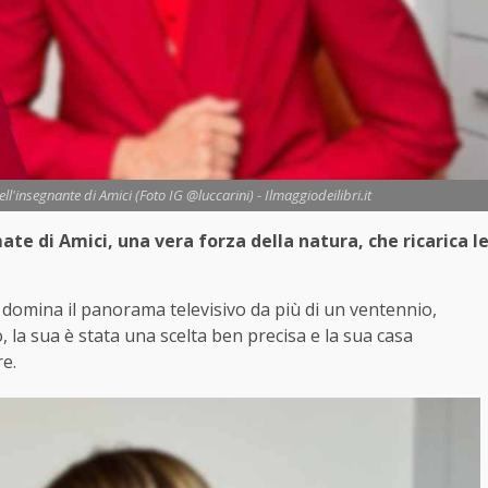
ll'insegnante di Amici (Foto IG @luccarini) - Ilmaggiodeilibri.it
ate di Amici, una vera forza della natura, che ricarica l
 domina il panorama televisivo da più di un ventennio,
, la sua è stata una scelta ben precisa e la sua casa
e.