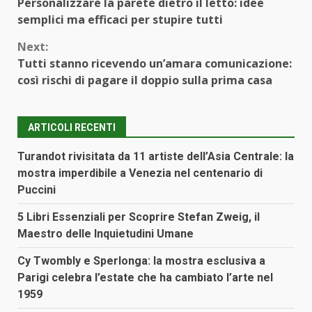
Personalizzare la parete dietro il letto: idee
Reading
semplici ma efficaci per stupire tutti
Next:
Tutti stanno ricevendo un’amara comunicazione:
così rischi di pagare il doppio sulla prima casa
ARTICOLI RECENTI
Turandot rivisitata da 11 artiste dell’Asia Centrale: la
mostra imperdibile a Venezia nel centenario di
Puccini
5 Libri Essenziali per Scoprire Stefan Zweig, il
Maestro delle Inquietudini Umane
Cy Twombly e Sperlonga: la mostra esclusiva a
Parigi celebra l’estate che ha cambiato l’arte nel
1959