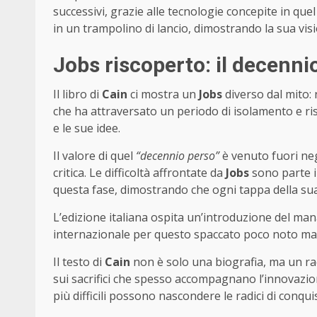
successivi, grazie alle tecnologie concepite in que
in un trampolino di lancio, dimostrando la sua vis
Jobs riscoperto: il decennio
Il libro di
Cain
ci mostra un
Jobs
diverso dal mito:
che ha attraversato un periodo di isolamento e ri
e le sue idee.
Il valore di quel
“decennio perso”
è venuto fuori neg
critica. Le difficoltà affrontate da
Jobs
sono parte in
questa fase, dimostrando che ogni tappa della sua 
L’edizione italiana ospita un’introduzione del ma
internazionale per questo spaccato poco noto ma 
Il testo di
Cain
non è solo una biografia, ma un rac
sui sacrifici che spesso accompagnano l’innovazion
più difficili possono nascondere le radici di conqu