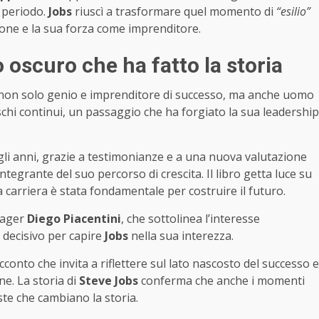
l periodo.
Jobs
riuscì a trasformare quel momento di
“esilio”
ione e la sua forza come imprenditore.
 oscuro che ha fatto la storia
 non solo genio e imprenditore di successo, ma anche uomo
schi continui, un passaggio che ha forgiato la sua leadership
li anni, grazie a testimonianze e a una nuova valutazione
tegrante del suo percorso di crescita. Il libro getta luce su
carriera è stata fondamentale per costruire il futuro.
nager
Diego Piacentini
, che sottolinea l’interesse
decisivo per capire
Jobs
nella sua interezza.
conto che invita a riflettere sul lato nascosto del successo e
e. La storia di
Steve Jobs
conferma che anche i momenti
iste che cambiano la storia.