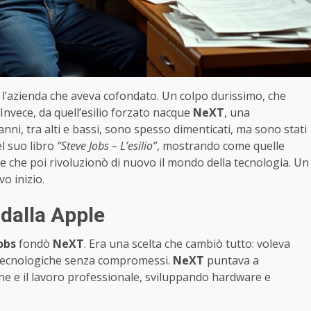
, l’azienda che aveva cofondato. Un colpo durissimo, che
 Invece, da quell’esilio forzato nacque
NeXT
, una
i, tra alti e bassi, sono spesso dimenticati, ma sono stati
el suo libro
“Steve Jobs – L’esilio”
, mostrando come quelle
e che poi rivoluzionò di nuovo il mondo della tecnologia. Un
o inizio.
 dalla Apple
obs
fondò
NeXT
. Era una scelta che cambiò tutto: voleva
e tecnologiche senza compromessi.
NeXT
puntava a
one e il lavoro professionale, sviluppando hardware e