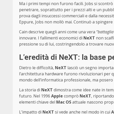
Ma i primi tempi non furono facili. Jobs si scontr
penetrare, soprattutto per i prezzi alti e un pubb
prova dagli insuccessi commerciali e dalla necessit
Eppure, Jobs non mollò mai. Continuò a spingere su
Cain descrive quegli anni come una vera
“battaglia
innovare. I fallimenti economici di
NeXT
non scalf
pressione su di lui, costringendolo a trovare nuov
L’eredità di NeXT: la base pe
Dietro le difficoltà,
NeXT
lasciò un segno importan
l’architettura hardware furono rivoluzionari per 
mondo dell’informatica professionale, ma posero l
La storia di
NeXT
dimostra come idee nate in temp
futuro. Nel 1996
Apple
comprò
NeXT
, riportand
elementi chiave del
Mac OS
attuale nascono propr
L’impatto di
NeXT
si vede anche nel modo in cui
A