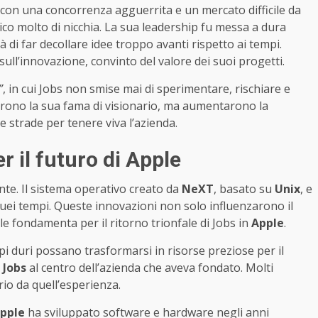
ò con una concorrenza agguerrita e un mercato difficile da
lico molto di nicchia. La sua leadership fu messa a dura
à di far decollare idee troppo avanti rispetto ai tempi.
ll’innovazione, convinto del valore dei suoi progetti.
”
, in cui Jobs non smise mai di sperimentare, rischiare e
irono la sua fama di visionario, ma aumentarono la
e strade per tenere viva l’azienda.
r il futuro di Apple
te. Il sistema operativo creato da
NeXT
, basato su
Unix
, e
quei tempi. Queste innovazioni non solo influenzarono il
e fondamenta per il ritorno trionfale di Jobs in
Apple
.
i duri possano trasformarsi in risorse preziose per il
o
Jobs
al centro dell’azienda che aveva fondato. Molti
io da quell’esperienza.
pple
ha sviluppato software e hardware negli anni