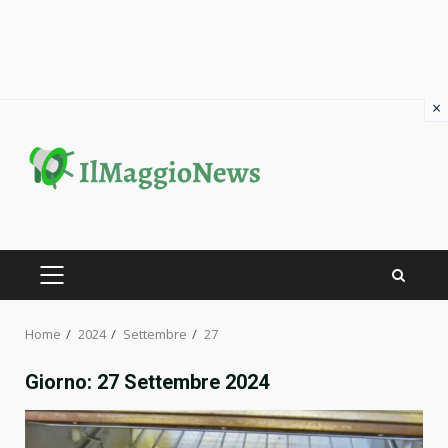
×
Skip
to
content
PRIMARY
MENU
Home
2024
Settembre
27
Giorno:
27 Settembre 2024