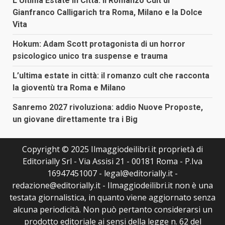
L’Ultima Estate in Città: il Romanzo Cult di
Gianfranco Calligarich tra Roma, Milano e la Dolce
Vita
Hokum: Adam Scott protagonista di un horror
psicologico unico tra suspense e trauma
L’ultima estate in città: il romanzo cult che racconta
la gioventù tra Roma e Milano
Sanremo 2027 rivoluziona: addio Nuove Proposte,
un giovane direttamente tra i Big
Copyright © 2025 Ilmaggiodeilibri.it proprietà di
Editorially Srl - Via Assisi 21 - 00181 Roma - P.Iva
16947451007 - legal@editorially.it -
redazione@editorially.it - Ilmaggiodeilibri.it non è una
testata giornalistica, in quanto viene aggiornato senza
alcuna periodicità. Non può pertanto considerarsi un
prodotto editoriale ai sensi della legge n. 62 del