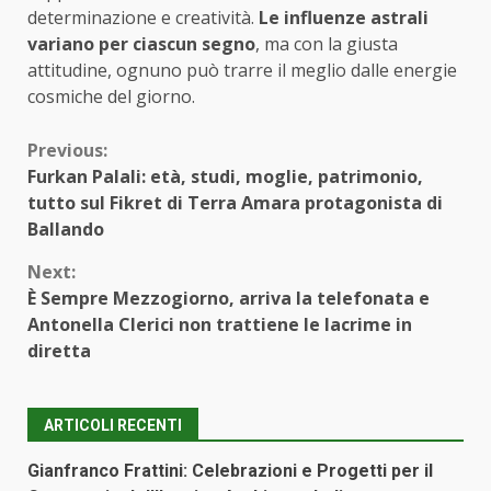
determinazione e creatività.
Le influenze astrali
variano per ciascun segno
, ma con la giusta
attitudine, ognuno può trarre il meglio dalle energie
cosmiche del giorno.
Continue
Previous:
Furkan Palali: età, studi, moglie, patrimonio,
Reading
tutto sul Fikret di Terra Amara protagonista di
Ballando
Next:
È Sempre Mezzogiorno, arriva la telefonata e
Antonella Clerici non trattiene le lacrime in
diretta
ARTICOLI RECENTI
Gianfranco Frattini: Celebrazioni e Progetti per il