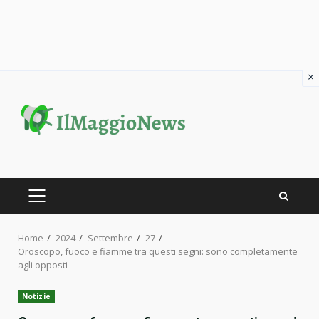
×
Skip
to
content
PRIMARY
MENU
Home
2024
Settembre
27
Oroscopo, fuoco e fiamme tra questi segni: sono completamente
agli opposti
Notizie