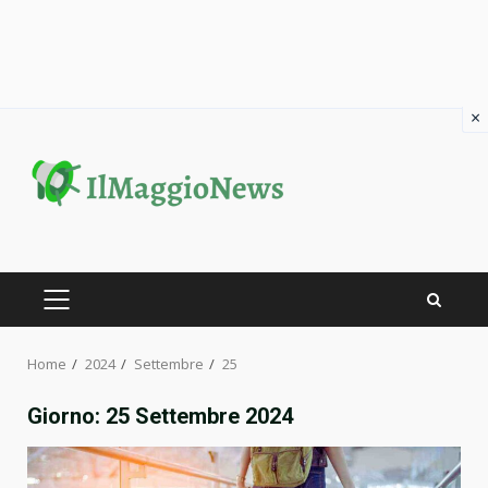
×
Skip
to
content
PRIMARY
MENU
Home
2024
Settembre
25
Giorno:
25 Settembre 2024