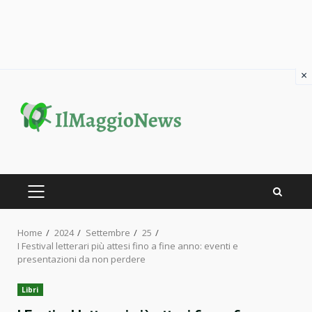
×
Skip
to
content
PRIMARY
MENU
Home
2024
Settembre
25
I Festival letterari più attesi fino a fine anno: eventi e
presentazioni da non perdere
Libri