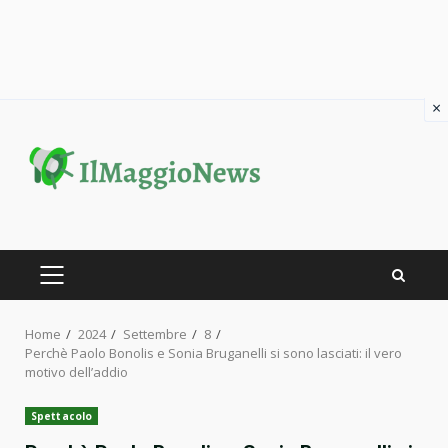
×
Skip
to
content
PRIMARY
MENU
Home
2024
Settembre
8
Perchè Paolo Bonolis e Sonia Bruganelli si sono lasciati: il vero
motivo dell’addio
Spettacolo