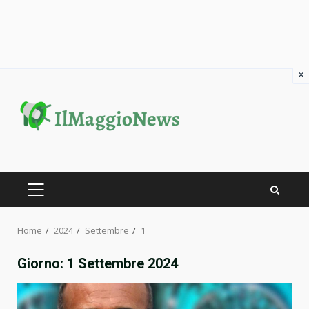
×
Skip
to
content
PRIMARY
MENU
Home
2024
Settembre
1
Giorno:
1 Settembre 2024