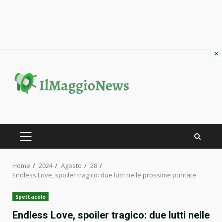
×
Skip
to
content
PRIMARY
MENU
Home
2024
Agosto
28
Endless Love, spoiler tragico: due lutti nelle prossime puntate
Spettacolo
Endless Love, spoiler tragico: due lutti nelle