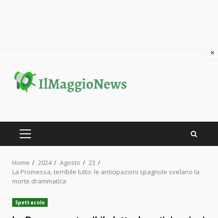
×
Skip
to
content
PRIMARY
MENU
Home
2024
Agosto
23
La Promessa, terribile lutto: le anticipazioni spagnole svelano la
morte drammatica
Spettacolo