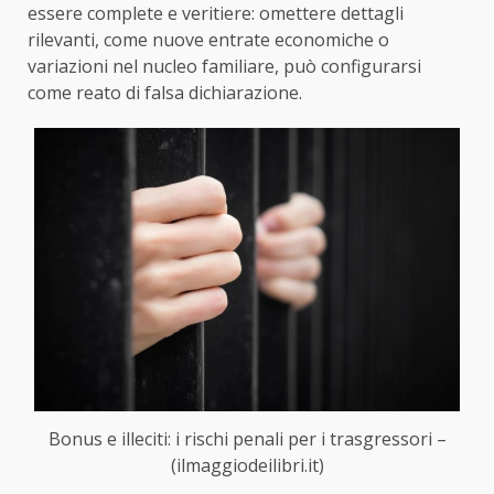
essere complete e veritiere: omettere dettagli
rilevanti, come nuove entrate economiche o
variazioni nel nucleo familiare, può configurarsi
come reato di falsa dichiarazione.
Bonus e illeciti: i rischi penali per i trasgressori –
(ilmaggiodeilibri.it)