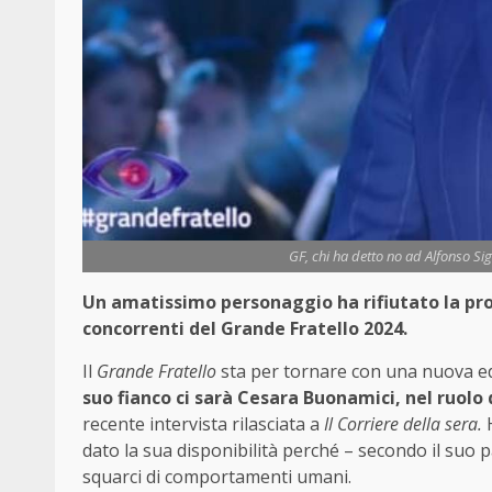
GF, chi ha detto no ad Alfonso Sign
Un amatissimo personaggio ha rifiutato la prop
concorrenti del Grande Fratello 2024.
Il
Grande Fratello
sta per tornare con una nuova ed
suo fianco ci sarà Cesara Buonamici, nel ruolo 
recente intervista rilasciata a
Il Corriere della sera.
H
dato la sua disponibilità perché – secondo il suo pa
squarci di comportamenti umani.