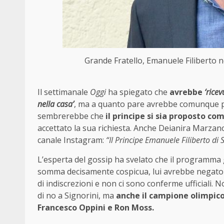
Grande Fratello, Emanuele Filiberto no
Il settimanale
Oggi
ha spiegato che
avrebbe
‘rice
nella casa’
, ma a quanto pare avrebbe comunque pref
sembrerebbe che
il principe si sia proposto co
accettato la sua richiesta. Anche Deianira Marzano,
canale Instagram:
“Il Principe Emanuele Filiberto di
L’esperta del gossip ha svelato che il programma
somma decisamente cospicua, lui avrebbe negato l
di indiscrezioni e non ci sono conferme ufficiali
di no a Signorini, ma
anche il campione olimpico
Francesco Oppini e Ron Moss.