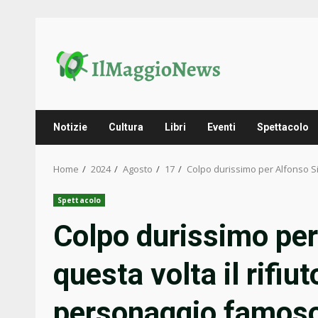
Skip
to
content
Notizie
Cultura
Libri
Eventi
Spettacolo
Home
2024
Agosto
17
Colpo durissimo per Alfonso Sig
Spettacolo
Colpo durissimo per
questa volta il rifiu
personaggio famoso