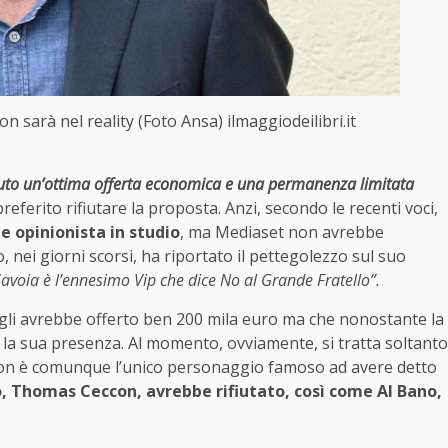
n sarà nel reality (Foto Ansa) ilmaggiodeilibri.it
vuto un’ottima offerta economica e una permanenza limitata
erito rifiutare la proposta. Anzi, secondo le recenti voci,
me opinionista in studio
, ma Mediaset non avrebbe
 nei giorni scorsi, ha riportato il pettegolezzo sul suo
 Savoia è l’ennesimo Vip che dice No al Grande Fratello”.
 gli avrebbe offerto ben 200 mila euro ma che nonostante la
a sua presenza. Al momento, ovviamente, si tratta soltanto
. Non è comunque l’unico personaggio famoso ad avere detto
, Thomas Ceccon, avrebbe rifiutato, così come Al Bano,