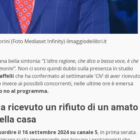
ini (Foto Mediaset Infinity) ilmaggiodeilibri.it
una bella sintonia:
“L’altra ragione, che dico a bassa voce, è che
norini”.
Non ci sono quindi dubbi sulla presenza in studio
ffelli
che ha confermato al settimanale ‘
Chi
‘ di aver ricevut
 invece ai possibili concorrenti, nelle ultime ore è emersa
to no al programma.
ha ricevuto un rifiuto di un amato
ella casa
ordire il 16 settembre 2024 su canale 5
, in prima serata.
ttimane si sta impegnando per trovare i protagonisti che