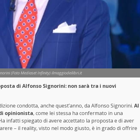
orini (Foto Mediaset Infinity) ilmaggiodeilibri.it
osta di Alfonso Signorini: non sarà tra i nuovi
izione condotta, anche quest’anno, da Alfonso Signorini.
Al
di opinionista
, come lei stessa ha confermato in una
a infatti spiegato di avere accettato la proposta e di aver
rere – il reality, visto nel modo giusto, è in grado di offrire