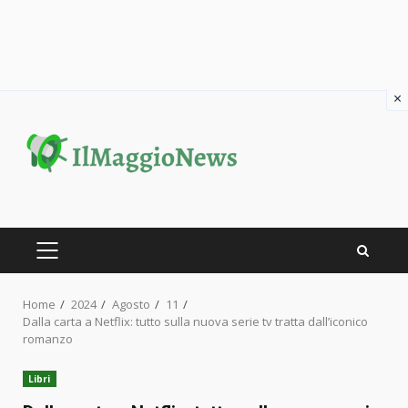
×
Skip
to
content
PRIMARY
MENU
Home
2024
Agosto
11
Dalla carta a Netflix: tutto sulla nuova serie tv tratta dall’iconico
romanzo
Libri