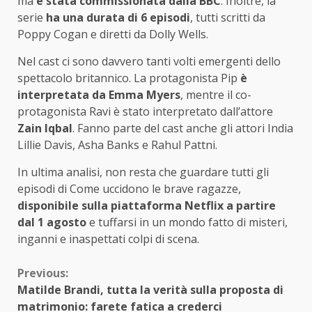
ma
è stata commissionata dalla BBC
. Inoltre, la
serie
ha una durata di 6 episodi
, tutti scritti da
Poppy Cogan e diretti da Dolly Wells.
Nel cast ci sono davvero tanti volti emergenti dello
spettacolo britannico. La protagonista Pip
è
interpretata da Emma Myers
, mentre il co-
protagonista Ravi è stato interpretato dall’attore
Zain Iqbal
. Fanno parte del cast anche gli attori India
Lillie Davis, Asha Banks e Rahul Pattni.
In ultima analisi, non resta che guardare tutti gli
episodi di Come uccidono le brave ragazze,
disponibile sulla piattaforma Netflix a partire
dal 1 agosto
e tuffarsi in un mondo fatto di misteri,
inganni e inaspettati colpi di scena.
Continue
Previous:
Matilde Brandi, tutta la verità sulla proposta di
Reading
matrimonio: farete fatica a crederci