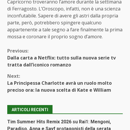
Capricorno troveranno l’amore durante la settimana
di Ferragosto. L’Oroscopo, infatti, non è una scienza
inconfutabile. Sapere di avere gli astri dalla propria
parte, però, potrebbero spingere qualcuno
appartenente a tale segno a fare finalmente la prima
mossa e coronare il proprio sogno d’amore.
Continue
Previous:
Dalla carta a Netflix: tutto sulla nuova serie tv
Reading
tratta dall’iconico romanzo
Next:
La Principessa Charlotte avrà un ruolo molto
preciso ora: la nuova scelta di Kate e William
ARTICOLI RECENTI
Tim Summer Hits Remix 2026 su Rai1: Mengoni,
Paradiso, Anna e Sayf protagonisti della serata