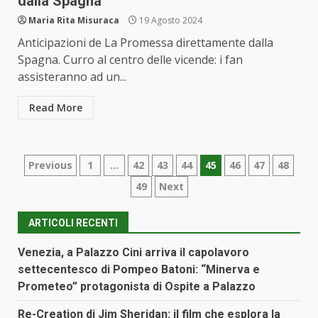
dalla Spagna
Maria Rita Misuraca
19 Agosto 2024
Anticipazioni de La Promessa direttamente dalla
Spagna. Curro al centro delle vicende: i fan
assisteranno ad un...
Read More
Paginazione
Previous
1
…
42
43
44
45
46
47
48
49
Next
degli
articoli
ARTICOLI RECENTI
Venezia, a Palazzo Cini arriva il capolavoro
settecentesco di Pompeo Batoni: “Minerva e
Prometeo” protagonista di Ospite a Palazzo
Re-Creation di Jim Sheridan: il film che esplora la