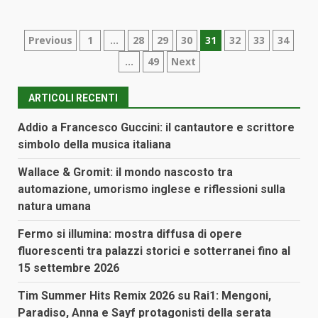
Paginazione
Previous
1
…
28
29
30
31
32
33
34
…
49
Next
degli
articoli
ARTICOLI RECENTI
Addio a Francesco Guccini: il cantautore e scrittore
simbolo della musica italiana
Wallace & Gromit: il mondo nascosto tra
automazione, umorismo inglese e riflessioni sulla
natura umana
Fermo si illumina: mostra diffusa di opere
fluorescenti tra palazzi storici e sotterranei fino al
15 settembre 2026
Tim Summer Hits Remix 2026 su Rai1: Mengoni,
Paradiso, Anna e Sayf protagonisti della serata