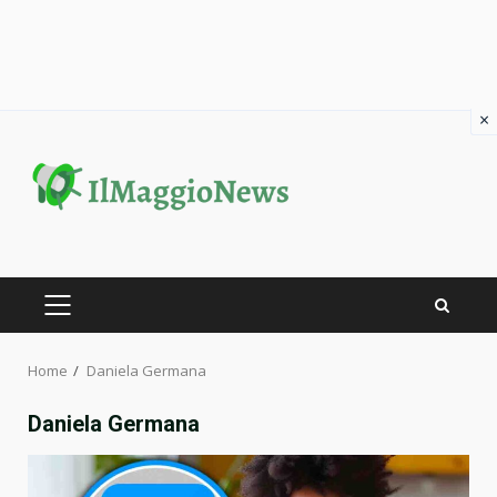
×
Skip
to
content
PRIMARY
MENU
Home
Daniela Germana
Daniela Germana