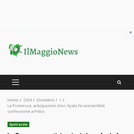
×
Skip
to
content
PRIMARY
MENU
Home
2024
Dicembre
1
La Promessa, anticipazioni choc: Ayala fa una terribile
confessione a Petra
Spettacolo