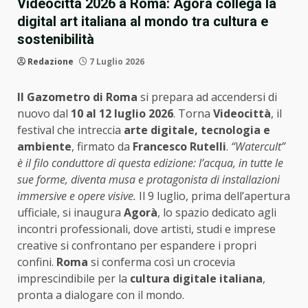
Videocittà 2026 a Roma: Agorà collega la
digital art italiana al mondo tra cultura e
sostenibilità
Redazione
7 Luglio 2026
Il Gazometro di Roma
si prepara ad accendersi di
nuovo dal
10 al 12 luglio 2026
. Torna
Videocittà
, il
festival che intreccia
arte digitale, tecnologia e
ambiente
, firmato da
Francesco Rutelli
.
“Watercult”
è il filo conduttore di questa edizione: l’acqua, in tutte le
sue forme, diventa musa e protagonista di installazioni
immersive e opere visive.
Il 9 luglio, prima dell’apertura
ufficiale, si inaugura
Agorà
, lo spazio dedicato agli
incontri professionali, dove artisti, studi e imprese
creative si confrontano per espandere i propri
confini.
Roma
si conferma così un crocevia
imprescindibile per la
cultura digitale italiana
,
pronta a dialogare con il mondo.