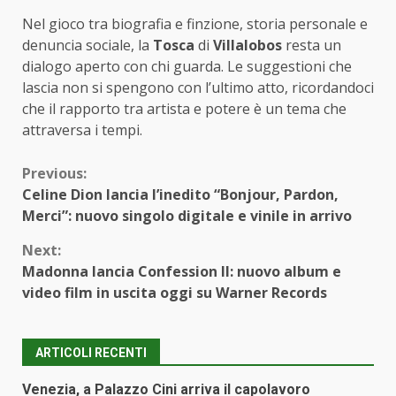
Nel gioco tra biografia e finzione, storia personale e
denuncia sociale, la
Tosca
di
Villalobos
resta un
dialogo aperto con chi guarda. Le suggestioni che
lascia non si spengono con l’ultimo atto, ricordandoci
che il rapporto tra artista e potere è un tema che
attraversa i tempi.
Continue
Previous:
Celine Dion lancia l’inedito “Bonjour, Pardon,
Reading
Merci”: nuovo singolo digitale e vinile in arrivo
Next:
Madonna lancia Confession II: nuovo album e
video film in uscita oggi su Warner Records
ARTICOLI RECENTI
Venezia, a Palazzo Cini arriva il capolavoro