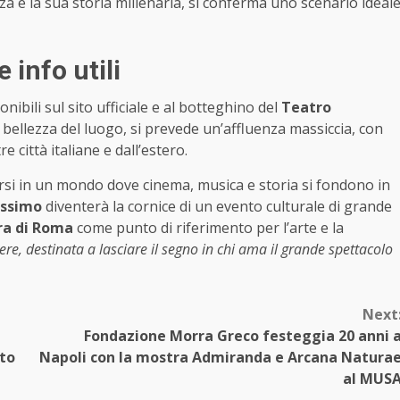
a e la sua storia millenaria, si conferma uno scenario ideal
 info utili
nibili sul sito ufficiale e al botteghino del
Teatro
 la bellezza del luogo, si prevede un’affluenza massiccia, con
 città italiane e dall’estero.
rsi in un mondo dove cinema, musica e storia si fondono in
assimo
diventerà la cornice di un evento culturale di grande
ra di Roma
come punto di riferimento per l’arte e la
e, destinata a lasciare il segno in chi ama il grande spettacolo
Next
Fondazione Morra Greco festeggia 20 anni 
ato
Napoli con la mostra Admiranda e Arcana Natura
al MUS