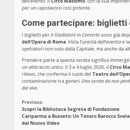
dell’evento. Il
Circo Massimo
, con la sua imponenz
per un capolavoro così potente.
Come partecipare: biglietti e
I biglietti per
Il Gladiatore in Concerto
sono già dispo
dell’Opera di Roma
. Vista l’unicità dell’evento e
spettatori non solo dalla Capitale, ma anche da altre
Prendere parte a questa serata significa immerge
un abbraccio unico. Il 3 e 4 luglio 2026, il
Circo M
rilievo, che conferma il ruolo del
Teatro dell’Ope
contaminazione tra generi.
Una serata da non perder
dal vivo.
Continue
Previous:
Scopri la Biblioteca Segreta di Fondazione
Reading
Cariparma a Busseto: Un Tesoro Barocco Svel
dal Nuovo Video