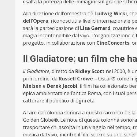
esalta la potenza delle immagini sul grande scherm
Alla direzione dell’orchestra c’è
Ludwig Wicki
, ch
dell’Opera
, riconosciuti a livello internazionale p
sarà la partecipazione di
Lisa Gerrard
, coautrice
magia inconfondibile dal vivo. L’organizzazione è
progetto, in collaborazione con
CineConcerts
, o
Il Gladiatore: un film che 
Il Gladiatore
, diretto da
Ridley Scott
nel 2000, è un
prim’ordine, da
Russell Crowe
– Oscar® come migl
Nielsen
e
Derek Jacobi
, il film ha collezionato be
epica ambientata nell’antica Roma, con i suoi pers
catturare il pubblico di ogni età.
A fare da colonna sonora a questo racconto c’è la
Golden Globe®. Le note di questa colonna sonora s
trasportare chi ascolta in un viaggio nel tempo, t
musica dal vivo, mentre il film scorre su uno sche