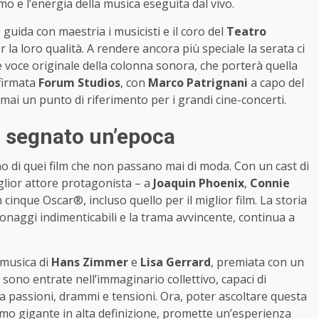
o e l’energia della musica eseguita dal vivo.
e guida con maestria i musicisti e il coro del
Teatro
er la loro qualità. A rendere ancora più speciale la serata ci
 e voce originale della colonna sonora, che porterà quella
 firmata
Forum Studios
, con
Marco Patrignani
a capo del
rmai un punto di riferimento per i grandi cine-concerti.
ha segnato un’epoca
o di quei film che non passano mai di moda. Con un cast di
ior attore protagonista – a
Joaquin Phoenix
,
Connie
n cinque Oscar®, incluso quello per il miglior film. La storia
onaggi indimenticabili e la trama avvincente, continua a
 musica di
Hans Zimmer
e
Lisa Gerrard
, premiata con un
ono entrate nell’immaginario collettivo, capaci di
ra passioni, drammi e tensioni. Ora, poter ascoltare questa
rmo gigante in alta definizione, promette un’esperienza