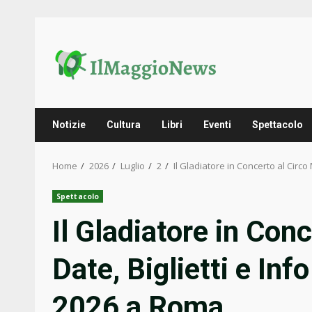
Skip
to
content
Notizie
Cultura
Libri
Eventi
Spettacolo
Home
2026
Luglio
2
Il Gladiatore in Concerto al Circo
Spettacolo
Il Gladiatore in Con
Date, Biglietti e Inf
2026 a Roma