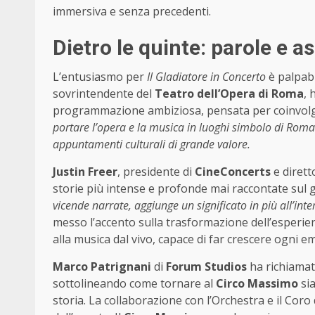
immersiva e senza precedenti.
Dietro le quinte: parole e a
L’entusiasmo per
Il Gladiatore in Concerto
è palpabi
sovrintendente del
Teatro dell’Opera di Roma
, 
programmazione ambiziosa, pensata per coinvolger
portare l’opera e la musica in luoghi simbolo di Rom
appuntamenti culturali di grande valore.
Justin Freer
, presidente di
CineConcerts
e dirett
storie più intense e profonde mai raccontate sul
vicende narrate, aggiunge un significato in più all’int
messo l’accento sulla trasformazione dell’esperie
alla musica dal vivo, capace di far crescere ogni e
Marco Patrignani
di
Forum Studios
ha richiamato
sottolineando come tornare al
Circo Massimo
sia
storia. La collaborazione con l’Orchestra e il Coro