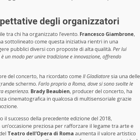
spettative degli organizzatori
le tra chi ha organizzato l’evento.
Francesco Giambrone
,
ha sottolineato come questa iniziativa rientri in una
e pubblici diversi con proposte di alta qualità.
Per lui
a è un modo per unire tradizione e innovazione, offrendo
ore del concerto, ha ricordato come
Il Gladiatore
sia una delle
 grande schermo.
Farlo proprio a Roma, dove si sono svolte le
era esperienza.
Brady Beaubien
, producer del concerto, ha
nza cinematografica in qualcosa di multisensoriale grazie
mozione.
 il successo della precedente edizione del 2018,
 un’occasione preziosa per rafforzare il legame tra arte e
 del
Teatro dell’Opera di Roma
aumenta il valore artistico