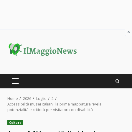
×
Skip
to
content
PRIMARY
MENU
Home
2026
Luglio
2
Accessibilità musei italiani: la prima mappatura rivela
potenzialità e criticità per visitatori con disabilità
Cultura