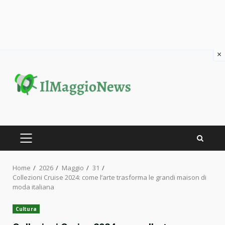
×
Skip
to
content
PRIMARY
MENU
Home
2026
Maggio
31
Collezioni Cruise 2024: come l’arte trasforma le grandi maison di
moda italiana
Cultura