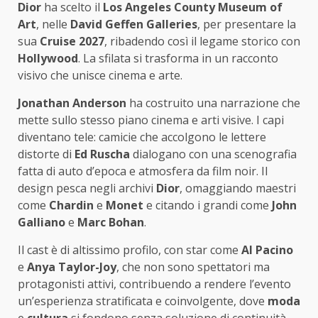
Dior
ha scelto il
Los Angeles County Museum of
Art
, nelle
David Geffen Galleries
, per presentare la
sua
Cruise 2027
, ribadendo così il legame storico con
Hollywood
. La sfilata si trasforma in un racconto
visivo che unisce cinema e arte.
Jonathan Anderson
ha costruito una narrazione che
mette sullo stesso piano cinema e arti visive. I capi
diventano tele: camicie che accolgono le lettere
distorte di
Ed Ruscha
dialogano con una scenografia
fatta di auto d’epoca e atmosfera da film noir. Il
design pesca negli archivi
Dior
, omaggiando maestri
come
Chardin
e
Monet
e citando i grandi come
John
Galliano
e
Marc Bohan
.
Il cast è di altissimo profilo, con star come
Al Pacino
e
Anya Taylor-Joy
, che non sono spettatori ma
protagonisti attivi, contribuendo a rendere l’evento
un’esperienza stratificata e coinvolgente, dove
moda