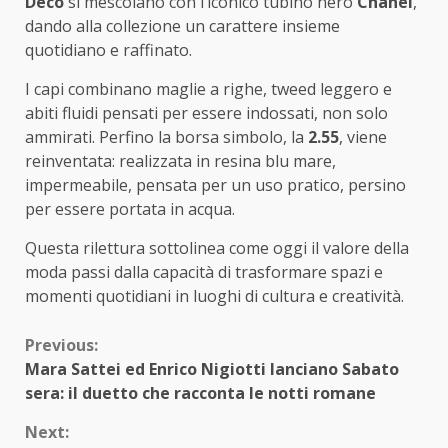
Déco
si mescolano con l’iconico tubino nero
Chanel
,
dando alla collezione un carattere insieme
quotidiano e raffinato.
I capi combinano maglie a righe, tweed leggero e
abiti fluidi pensati per essere indossati, non solo
ammirati. Perfino la borsa simbolo, la
2.55
, viene
reinventata: realizzata in resina blu mare,
impermeabile, pensata per un uso pratico, persino
per essere portata in acqua.
Questa rilettura sottolinea come oggi il valore della
moda passi dalla capacità di trasformare spazi e
momenti quotidiani in luoghi di cultura e creatività.
Continue
Previous:
Mara Sattei ed Enrico Nigiotti lanciano Sabato
Reading
sera: il duetto che racconta le notti romane
Next: