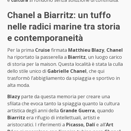
e
cultura
si fondono senza soluzione di continuità.
Chanel a Biarritz: un tuffo
nelle radici marine tra storia
e contemporaneità
Per la prima
Cruise
firmata
Matthieu Blazy
,
Chanel
ha riportato la passerella a
Biarritz
, un luogo carico
di storia per la maison. Questa località è stata la culla
dello stile unico di
Gabrielle Chanel
, che qui
trasformò l’abbigliamento da spiaggia e sportivo in
alta moda.
Blazy
parte da questa memoria per creare una
sfilata che evoca tanto la spiaggia quanto la cultura
artistica degli anni della
Grande Guerra
, quando
Biarritz
era rifugio di intellettuali, artisti e
aristocratici. I riferimenti a
Picasso, Dalí
e all’
Art