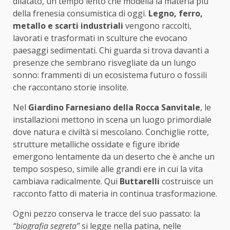
dilatato, un tempo lento che modella la materia più
della frenesia consumistica di oggi.
Legno, ferro,
metallo e scarti industriali
vengono raccolti,
lavorati e trasformati in sculture che evocano
paesaggi sedimentati. Chi guarda si trova davanti a
presenze che sembrano risvegliate da un lungo
sonno: frammenti di un ecosistema futuro o fossili
che raccontano storie insolite.
Nel
Giardino Farnesiano della Rocca Sanvitale
, le
installazioni mettono in scena un luogo primordiale
dove natura e civiltà si mescolano. Conchiglie rotte,
strutture metalliche ossidate e figure ibride
emergono lentamente da un deserto che è anche un
tempo sospeso, simile alle grandi ere in cui la vita
cambiava radicalmente. Qui
Buttarelli
costruisce un
racconto fatto di materia in continua trasformazione.
Ogni pezzo conserva le tracce del suo passato: la
“biografia segreta”
si legge nella patina, nelle