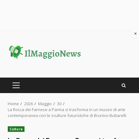
×
Skip
to
content
PRIMARY
MENU
Home
2026
Maggio
30
La Rocca dei Farnese a Parma si trasforma in un museo di arte
contemporanea con le sculture futuristiche di Brunivo Buttarelli
Cultura