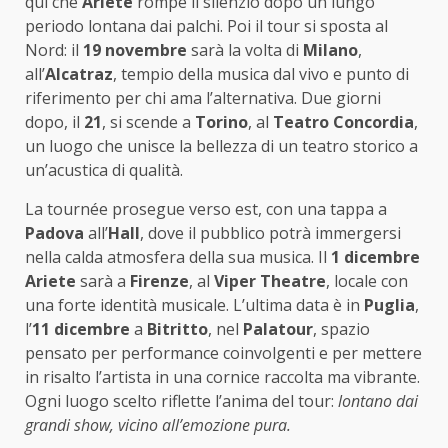
qui che
Ariete
rompe il silenzio dopo un lungo
periodo lontana dai palchi. Poi il tour si sposta al
Nord: il
19 novembre
sarà la volta di
Milano
,
all’
Alcatraz
, tempio della musica dal vivo e punto di
riferimento per chi ama l’alternativa. Due giorni
dopo, il
21
, si scende a
Torino
, al
Teatro Concordia
,
un luogo che unisce la bellezza di un teatro storico a
un’acustica di qualità.
La tournée prosegue verso est, con una tappa a
Padova
all’
Hall
, dove il pubblico potrà immergersi
nella calda atmosfera della sua musica. Il
1 dicembre
Ariete
sarà a
Firenze
, al
Viper Theatre
, locale con
una forte identità musicale. L’ultima data è in
Puglia
,
l’
11 dicembre
a
Bitritto
, nel
Palatour
, spazio
pensato per performance coinvolgenti e per mettere
in risalto l’artista in una cornice raccolta ma vibrante.
Ogni luogo scelto riflette l’anima del tour:
lontano dai
grandi show, vicino all’emozione pura.