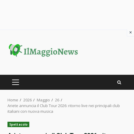
×
Skip
to
content
PRIMARY
MENU
Home
2026
Maggio
26
Ariete annuncia il Club Tour 2026: ritorno live nei principali club
italiani con nuova musica
Spettacolo