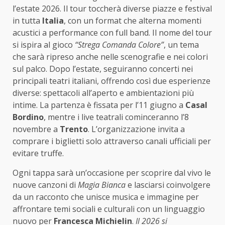
l’estate 2026. Il tour toccherà diverse piazze e festival
in tutta
Italia
, con un format che alterna momenti
acustici a performance con full band. Il nome del tour
si ispira al gioco
“Strega Comanda Colore”
, un tema
che sarà ripreso anche nelle scenografie e nei colori
sul palco. Dopo l’estate, seguiranno concerti nei
principali teatri italiani, offrendo così due esperienze
diverse: spettacoli all’aperto e ambientazioni più
intime. La partenza è fissata per l’11 giugno a
Casal
Bordino
, mentre i live teatrali cominceranno l’8
novembre a
Trento
. L’organizzazione invita a
comprare i biglietti solo attraverso canali ufficiali per
evitare truffe.
Ogni tappa sarà un’occasione per scoprire dal vivo le
nuove canzoni di
Magia Bianca
e lasciarsi coinvolgere
da un racconto che unisce musica e immagine per
affrontare temi sociali e culturali con un linguaggio
nuovo per
Francesca Michielin
.
Il 2026 si